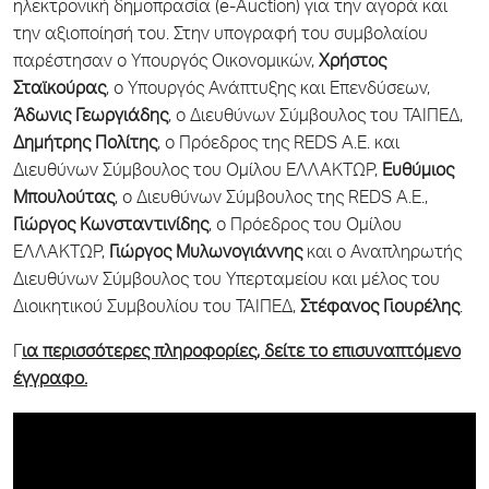
ηλεκτρονική δημοπρασία (e-Auction) για την αγορά και
την αξιοποίησή του. Στην υπογραφή του συμβολαίου
παρέστησαν ο Υπουργός Οικονομικών,
Χρήστος
Σταϊκούρας
, ο Υπουργός Ανάπτυξης και Επενδύσεων,
Άδωνις Γεωργιάδης
, ο Διευθύνων Σύμβουλος του ΤΑΙΠΕΔ,
Δημήτρης Πολίτης
, ο Πρόεδρος της REDS A.E. και
Διευθύνων Σύμβουλος του Ομίλου ΕΛΛΑΚΤΩΡ,
Ευθύμιος
Μπουλούτας
, ο Διευθύνων Σύμβουλος της REDS A.E.,
Γιώργος Κωνσταντινίδης
, ο Πρόεδρος του Ομίλου
ΕΛΛΑΚΤΩΡ,
Γιώργος Μυλωνογιάννης
και ο Αναπληρωτής
Διευθύνων Σύμβουλος του Υπερταμείου και μέλος του
Διοικητικού Συμβουλίου του ΤΑΙΠΕΔ,
Στέφανος Γιουρέλης
.
Γ
ια περισσότερες πληροφορίες, δείτε το επισυναπτόμενο
έγγραφο.