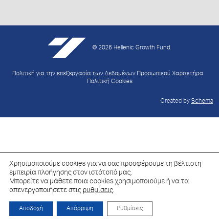
© 2026 Hellenic Growth Fund.
Πολιτική για την επεξεργασία των Δεδομένων Προσωπικού Χαρακτήρα
Πολιτική Cookies
Created by
Schema
Χρησιμοποιούμε cookies για να σας προσφέρουμε τη βέλτιστη
εμπειρία πλοήγησης στον ιστότοπό μας.
Μπορείτε να μάθετε ποια cookies χρησιμοποιούμε ή να τα
απενεργοποιήσετε στις
ρυθμίσεις
.
Αποδοχή
Απόρριψη
Ρυθμίσεις