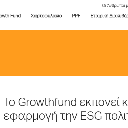
Οι Άνθρωποί 
rowth Fund
Χαρτοφυλάκιο
PPF
Εταιρική Διακυβέ
To Growthfund εκπονεί κ
εφαρμογή την ESG πολι