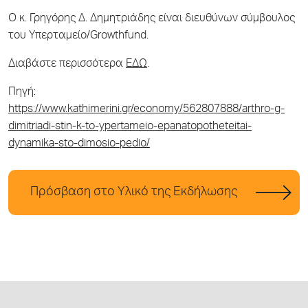
Ο κ. Γρηγόρης Δ. Δημητριάδης είναι διευθύνων σύμβουλος
του Υπερταμείο/Growthfund.
Διαβάστε περισσότερα
ΕΔΩ
.
Πηγή:
https://www.kathimerini.gr/economy/562807888/arthro-g-
dimitriadi-stin-k-to-ypertameio-epanatopotheteitai-
dynamika-sto-dimosio-pedio/
Πρόσβαση στο Υλικό της Εκδήλωσης