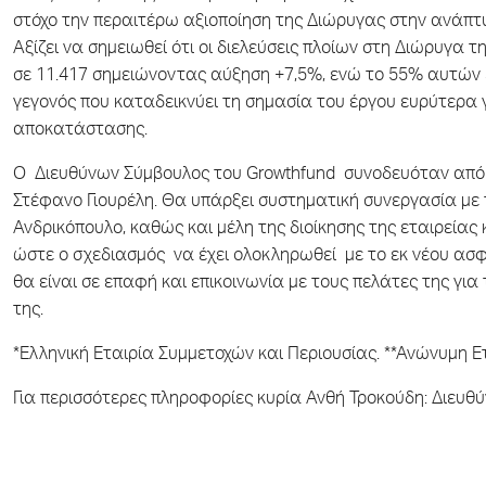
στόχο την περαιτέρω αξιοποίηση της Διώρυγας στην ανάπτυ
Αξίζει να σημειωθεί ότι οι διελεύσεις πλοίων στη Διώρυγα 
σε 11.417 σημειώνοντας αύξηση +7,5%, ενώ το 55% αυτών ε
γεγονός που καταδεικνύει τη σημασία του έργου ευρύτερα γ
αποκατάστασης.
Ο Διευθύνων Σύμβουλος του Growthfund συνοδευόταν από 
Στέφανο Γιουρέλη. Θα υπάρξει συστηματική συνεργασία με το
Ανδρικόπουλο, καθώς και μέλη της διοίκησης της εταιρείας
ώστε ο σχεδιασμός να έχει ολοκληρωθεί με το εκ νέου ασ
θα είναι σε επαφή και επικοινωνία με τους πελάτες της γι
της.
*Ελληνική Εταιρία Συμμετοχών και Περιουσίας. **Ανώνυμη Ε
Για περισσότερες πληροφορίες κυρία Ανθή Τροκούδη: Διευθ