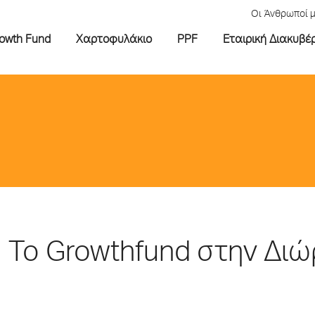
Οι Άνθρωποί 
rowth Fund
Χαρτοφυλάκιο
PPF
Εταιρική Διακυβέ
Το Growthfund στην Δι