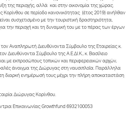
ξη της περιοχής, αλλά και στην οικονομία της χώρας.
της Κορίνθου σε περίοδο κανονικότητας (έτος 2019) ανήλθαν
ίναι συσχετισμένο με την τουριστική δραστηριότητα,
ια την περιοχή και τη δυναμική του με το πέρας των έργων
τον Αναπληρωτή Διευθύνοντα Σύμβουλο της Εταιρείας κ.
ν Διευθύνοντα Σύμβουλο της Α.Ε.ΔΙ.Κ., κ. Βασίλειο
 και με εκπροσώπους τοπικών και περιφερειακών αρχών,
φαλές άνοιγμα της Διώρυγας στη ναυσιπλοΐα. Παράλληλα
α τη διαρκή ενημέρωσή τους μέχρι την πλήρη αποκαταστάση
ταιρία Διώρυγας Κορίνθου.
ύντρια Επικοινωνίας Growthfund 6932100053