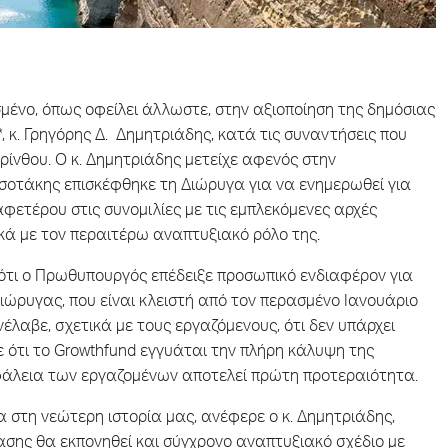
μένο, όπως οφείλει άλλωστε, στην αξιοποίηση της δημόσιας
, κ. Γρηγόρης Δ. Δημητριάδης, κατά τις συναντήσεις που
ρίνθου. O κ. Δημητριάδης μετείχε αφενός στην
οτάκης επισκέφθηκε τη Διώρυγα για να ενημερωθεί για
φετέρου στις συνομιλίες με τις εμπλεκόμενες αρχές
τικά με τον περαιτέρω αναπτυξιακό ρόλο της.
 ότι ο Πρωθυπουργός επέδειξε προσωπικό ενδιαφέρον για
ώρυγας, που είναι κλειστή από τον περασμένο Ιανουάριο
έλαβε, σχετικά με τους εργαζόμενους, ότι δεν υπάρχει
ε ότι το Growthfund εγγυάται την πλήρη κάλυψη της
σφάλεια των εργαζομένων αποτελεί πρώτη προτεραιότητα.
 στη νεώτερη ιστορία μας, ανέφερε ο κ. Δημητριάδης,
ασης θα εκπονηθεί και σύγχρονο αναπτυξιακό σχέδιο με