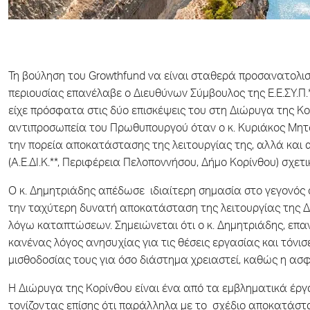
Τη βούληση του Growthfund να είναι σταθερά προσανατολισ
περιουσίας επανέλαβε ο Διευθύνων Σύμβουλος της Ε.Ε.ΣΥ.Π.*
είχε πρόσφατα στις δύο επισκέψεις του στη Διώρυγα της Κο
αντιπροσωπεία του Πρωθυπουργού όταν ο κ. Κυριάκος Μητσ
την πορεία αποκατάστασης της λειτουργίας της, αλλά και α
(Α.Ε.ΔΙ.Κ.**, Περιφέρεια Πελοποννήσου, Δήμο Κορίνθου) σχε
Ο κ. Δημητριάδης απέδωσε ιδιαίτερη σημασία στο γεγονός
την ταχύτερη δυνατή αποκατάσταση της λειτουργίας της Δι
λόγω καταπτώσεων. Σημειώνεται ότι ο κ. Δημητριάδης, επαν
κανένας λόγος ανησυχίας για τις θέσεις εργασίας και τόνισ
μισθοδοσίας τους για όσο διάστημα χρειαστεί, καθώς η α
Η Διώρυγα της Κορίνθου είναι ένα από τα εμβληματικά έργα
τονίζοντας επίσης ότι παράλληλα με το σχέδιο αποκατάστ