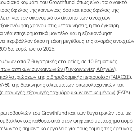
ιουσιακό κομμάτι του Growthfund, όπως είναι τα ανοικτά
προς όφελος της κοινωνίας, όσο και προς όφελος της
λέτη για τον οικονομικό αντίκτυπο των ανοιχτών
ξοικονόμηση χρόνου στις μετακινήσεις, η πιο έγκαιρη
α νέα επιχειρηματικά μοντέλα και η εξοικονόμηση
ένα περιβάλλον όπου η τάση μεγέθους της αγοράς ανοιχτών
00 δις ευρώ ως το 2025.
μένων από 7 θυγατρικές εταιρείες, σε 10 θεματικές
 των αστικών συγκοινωνιών (Συγκοινωνίες Αθηνών),
παλλοτριώσεων της σιδηροδρομικής περιουσίας (ΓΑΙΑΟΣΕ),
ΑΘ), της διακίνησης αλιευμάτων, οπωρολαχανικών και
(εισαγωγές-εξαγωγές ταχυδρομικών αντικειμένων)
(ΕΛΤΑ)
 πρωτοβουλιών του Growthfund και των θυγατρικών του, με
συμβάλλοντας καθοριστικά στον ψηφιακό μετασχηματισμό,
τελώντας σημαντικό εργαλείο για τους τομείς της έρευνας