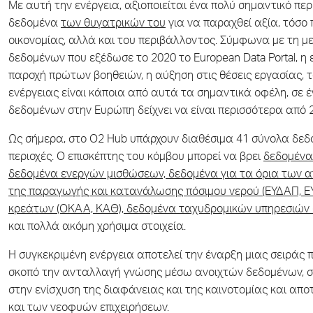
Με αυτή την ενέργεια, αξιοποιείται ένα πολύ σημαντικό περ
δεδομένα
των θυγατρικών του
για να παραχθεί αξία, τόσο 
οικονομίας, αλλά και του περιβάλλοντος. Σύμφωνα με τη με
δεδομένων που εξέδωσε το 2020 το European Data Portal, η ε
παροχή πρώτων βοηθειών, η αύξηση στις θέσεις εργασίας, τ
ενέργειας είναι κάποια από αυτά τα σημαντικά οφέλη, σε 
δεδομένων στην Ευρώπη δείχνει να είναι περισσότερα από 2
Ως σήμερα, στο O2 Hub υπάρχουν διαθέσιμα 41 σύνολα δεδο
περιοχές. Ο επισκέπτης του κόμβου μπορεί να βρει
δεδομένα
δεδομένα ενεργών μισθώσεων, δεδομένα για τα όρια των α
της παραγωγής και κατανάλωσης πόσιμου νερού (ΕΥΔΑΠ, ΕΥ
κρεάτων (ΟΚΑΑ, ΚΑΘ), δεδομένα ταχυδρομικών υπηρεσιών 
και πολλά ακόμη χρήσιμα στοιχεία.
Η συγκεκριμένη ενέργεια αποτελεί την έναρξη μιας σειράς
σκοπό την ανταλλαγή γνώσης μέσω ανοιχτών δεδομένων, 
στην ενίσχυση της διαφάνειας και της καινοτομίας και απο
και των νεοφυών επιχειρήσεων.