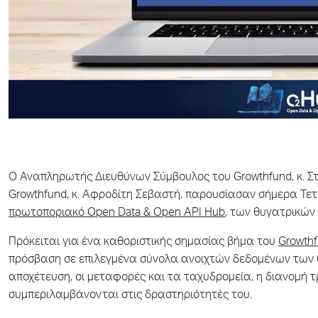
Ο Αναπληρωτής Διευθύνων Σύμβουλος του Growthfund, κ. Στέφ
Growthfund, κ. Αφροδίτη Σεβαστή, παρουσίασαν σήμερα Τε
πρωτοποριακό Open Data & Open API Hub
, των θυγατρικών
Πρόκειται για ένα καθοριστικής σημασίας βήμα του
Growth
πρόσβαση σε επιλεγμένα σύνολα ανοιχτών δεδομένων των θ
αποχέτευση, οι μεταφορές και τα ταχυδρομεία, η διανομή τ
συμπεριλαμβάνονται στις δραστηριότητές του.