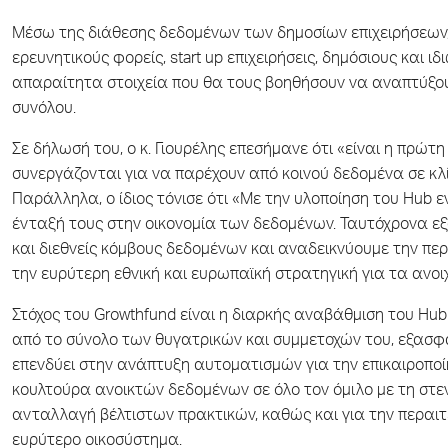
Μέσω της διάθεσης δεδομένων των δημοσίων επιχειρήσεων, 
ερευνητικούς φορείς, start up επιχειρήσεις, δημόσιους και
απαραίτητα στοιχεία που θα τους βοηθήσουν να αναπτύξου
συνόλου.
Σε δήλωσή του, ο κ. Γιουρέλης επεσήμανε ότι «είναι η πρώτη
συνεργάζονται για να παρέχουν από κοινού δεδομένα σε 
Παράλληλα, ο ίδιος τόνισε ότι «Με την υλοποίηση του Hub 
ένταξή τους στην οικονομία των δεδομένων. Ταυτόχρονα εξ
και διεθνείς κόμβους δεδομένων και αναδεικνύουμε την πε
την ευρύτερη εθνική και ευρωπαϊκή στρατηγική για τα ανοι
Στόχος του Growthfund είναι η διαρκής αναβάθμιση του Hu
από το σύνολο των θυγατρικών και συμμετοχών του, εξασφα
επενδύει στην ανάπτυξη αυτοματισμών για την επικαιροπο
κουλτούρα ανοικτών δεδομένων σε όλο τον όμιλο με τη στ
ανταλλαγή βέλτιστων πρακτικών, καθώς και για την περαι
ευρύτερο οικοσύστημα.