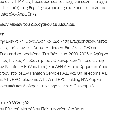
του στην ΕΤΑΔ ως Πρόεδρος και του εύχεται καλή επιτυχία
nd εκφράζει τις θερμές ευχαριστίες του και στα υπόλοιπα
ητεία ολοκληρώθηκε.
ων Μελών του Διοικητικού Συμβουλίου.
ΔΣ
την Ελεγκτική, Οργάνωση και Διοίκηση Eπιχειρήσεων. Μετά
πιχειρήσεων της Arthur Andersen, διετέλεσε CFO σε
Friesland και Vodafone. Στο διάστημα 2000-2006 εκλήθη να
. ως Γενικός Διευθυντής των Οικονομικών Υπηρεσιών της.
ν Panafon Α.Ε. (Vodafone) και ΔΕΗ Α.Ε. στα Χρηματιστήρια
των εταιρειών Panafon Services A.E. και On Telecoms Α.Ε,
 Α.Ε., PPC Telecoms Α.Ε., Wind PPC Holding N.V., Λάρκο
ικονομικά και Διοίκηση Επιχειρήσεων στο Οικονομικό
στικό Μέλος ΔΣ
 Εθνικού Μετσόβιου Πολυτεχνείου. Διαθέτει