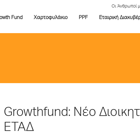
Οι Άνθρωποί 
rowth Fund
Χαρτοφυλάκιο
PPF
Εταιρική Διακυβέ
Growthfund: Νέο Διοικητ
ΕΤΑΔ