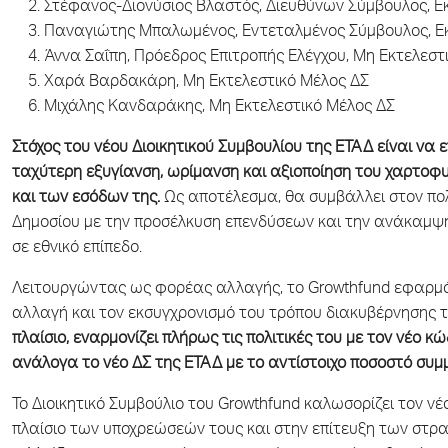
Στέφανος-Διονύσιος Βλαστός, Διευθύνων Σύμβουλος, Ε
Παναγιώτης Μπαλωμένος, Εντεταλμένος Σύμβουλος, Εκ
Άννα Σαΐπη, Πρόεδρος Επιτροπής Ελέγχου, Μη Εκτελεστ
Χαρά Βαρδακάρη, Μη Εκτελεστικό Μέλος ΔΣ
Μιχάλης Κανδαράκης, Μη Εκτελεστικό Μέλος ΔΣ
Στόχος του νέου Διοικητικού Συμβουλίου της ΕΤΑΔ είναι να 
ταχύτερη εξυγίανση, ωρίμανση και αξιοποίηση του χαρτοφ
και των εσόδων της.
Ως αποτέλεσμα, θα συμβάλλει στον πο
Δημοσίου με την προσέλκυση επενδύσεων και την ανάκαμψη 
σε εθνικό επίπεδο.
Λειτουργώντας ως φορέας αλλαγής, το Growthfund εφαρμόζ
αλλαγή και τον εκσυγχρονισμό του τρόπου διακυβέρνησης των
πλαίσιο, εναρμονίζει πλήρως τις πολιτικές του με τον νέο 
ανάλογα το νέο ΔΣ της ΕΤΑΔ με το αντίστοιχο ποσοστό συ
Το Διοικητικό Συμβούλιο του Growthfund καλωσορίζει τον νέ
πλαίσιο των υποχρεώσεών τους και στην επίτευξη των στρα