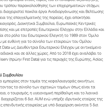
έτει εμπειρία στους τομείς του εντοπισμού, αξιολόγησης
του τρόπου παρακολούθησης των επιχειρηματικών στόχων,
ι διαχειριστεί ποικίλα έργα Αναδιοργάνωσης και Βελτίωσης
εια της επαγγελματικής της πορείας, έχει αποκτήσει
αιαγοράς, Διοικητικά Συμβούλια, Ευρωπαϊκές Κεντρικές
ίσης και με επιτροπές Εσωτερικού Ελέγχου στην Ελλάδα και
μία στο ρόλο του Εσωτερικού Ελεγκτή το 1989 στον Όμιλο
υ με ευθύνη για το σύνολο των εταιρειών του Ομίλου
st Data ως Διευθύντρια Εσωτερικού Ελέγχου με αντικείμενο
αδιακά και σε άλλες χώρες. Από το 2018 έχει αναλάβει το
Fiserv (πρώην First Data) για τις περιοχές της Ευρώπης, Ασίας
ού Συμβουλίου
α εμπειρίας στον τομέα της κεφαλαιαγοράς ακινήτων,
πτοντας το σύνολο των σχετικών τομέων όπως είναι τα
ια, ο τουρισμός, η υγειονομική περίθαλψη και το λιανικό
ία διαχειρίζεται 6 δισ. AUM ενώ υπήρξε ιδρυτικός εταίρος της
ιας επενδυτικής εταιρείας με υπό διαχείριση ακίνητα 5 δισ.