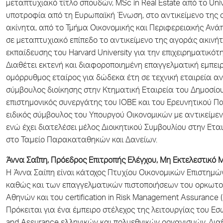
μεταπτυχιακό τίτλο σπουδών, MSc in Real Estate από το Univ
υποτροφία από τη Ευρωπαϊκή Ένωση, στο αντικείμενο της 
ακίνητα, από το Τμήμα Οικονομικής και Περιφερειακής Ανάπ
σε μεταπτυχιακό επίπεδο το αντικείμενο της αγοράς ακινή
εκπαίδευσης του Harvard University για την επιχειρηματικότ
Διαθέτει εκτενή και διαφοροποιημένη επαγγελματική εμπειρ
ομόρρυθμος εταίρος για δώδεκα έτη σε τεχνική εταιρεία α
σύμβουλος διοίκησης στην Κτηματική Εταιρεία του Δημοσίου
επιστημονικός συνεργάτης του ΙΟΒΕ και του Ερευνητικού Π
ειδικός σύμβουλος του Υπουργού Οικονομικών με αντικείμενο
ενώ έχει διατελέσει μέλος Διοικητικού Συμβουλίου στην Ετα
στο Ταμείο Παρακαταθηκών και Δανείων.
Άννα Σαΐπη,
Πρόεδρος Επιτροπής Ελέγχου, Μη Εκτελεστικό Μ
Η Άννα Σαίπη είναι κάτοχος Πτυχίου Οικονομικών Επιστημώ
καθώς και των επαγγελματικών πιστοποιήσεων του ορκωτού
Αθηνών και του certification in Risk Management Assurance (CR
Πρόκειται για ένα έμπειρο στέλεχος της λειτουργίας του Ε