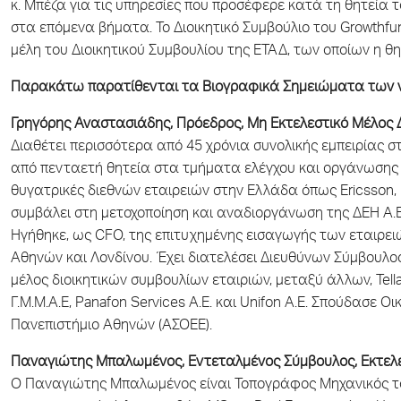
κ. Μπέζα για τις υπηρεσίες που προσέφερε κατά τη θητεία 
στα επόμενα βήματα. Το Διοικητικό Συμβούλιο του Growthfu
μέλη του Διοικητικού Συμβουλίου της ΕΤΑΔ, των οποίων η θ
Παρακάτω παρατίθενται τα Βιογραφικά Σημειώματα των νέ
Γρηγόρης Αναστασιάδης, Πρόεδρος, Μη Εκτελεστικό Μέλος 
Διαθέτει περισσότερα από 45 χρόνια συνολικής εμπειρίας σ
από πενταετή θητεία στα τμήματα ελέγχου και οργάνωσης ε
θυγατρικές διεθνών εταιρειών στην Ελλάδα όπως Ericsson, 
συμβάλει στη μετοχοποίηση και αναδιοργάνωση της ΔΕΗ Α.Ε
Ηγήθηκε, ως CFO, της επιτυχημένης εισαγωγής των εταιρειώ
Αθηνών και Λονδίνου. Έχει διατελέσει Διευθύνων Σύμβουλος 
μέλος διοικητικών συμβουλίων εταιριών, μεταξύ άλλων, Tellas
Γ.Μ.Μ.Α.Ε, Panafon Services A.E. και Unifon Α.Ε. Σπούδασε Ο
Πανεπιστήμιο Αθηνών (ΑΣΟΕΕ).
Παναγιώτης Μπαλωμένος, Εντεταλμένος Σύμβουλος, Εκτελε
Ο Παναγιώτης Μπαλωμένος είναι Τοπογράφος Μηχανικός του