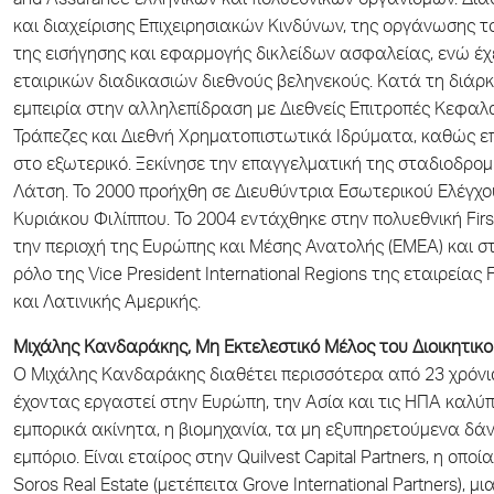
and Assurance ελληνικών και πολυεθνικών οργανισμών. Διαθ
και διαχείρισης Επιχειρησιακών Κινδύνων, της οργάνωσης 
της εισήγησης και εφαρμογής δικλείδων ασφαλείας, ενώ έχε
εταιρικών διαδικασιών διεθνούς βεληνεκούς. Κατά τη διάρκ
εμπειρία στην αλληλεπίδραση με Διεθνείς Επιτροπές Κεφαλ
Τράπεζες και Διεθνή Χρηματοπιστωτικά Ιδρύματα, καθώς επ
στο εξωτερικό. Ξεκίνησε την επαγγελματική της σταδιοδρο
Λάτση. Το 2000 προήχθη σε Διευθύντρια Εσωτερικού Ελέγχο
Κυριάκου Φιλίππου. Το 2004 εντάχθηκε στην πολυεθνική Fir
την περιοχή της Ευρώπης και Μέσης Ανατολής (EMEA) και στ
ρόλο της Vice President International Regions της εταιρείας 
και Λατινικής Αμερικής.
Μιχάλης Κανδαράκης, Μη Εκτελεστικό Μέλος του Διοικητικ
Ο Μιχάλης Κανδαράκης διαθέτει περισσότερα από 23 χρόνι
έχοντας εργαστεί στην Ευρώπη, την Ασία και τις ΗΠΑ καλύ
εμπορικά ακίνητα, η βιομηχανία, τα μη εξυπηρετούμενα δάνε
εμπόριο. Είναι εταίρος στην Quilvest Capital Partners, η οπο
Soros Real Estate (μετέπειτα Grove International Partners), μ