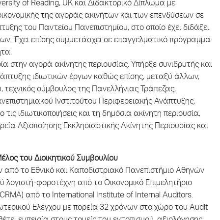
ersity of Reading, UK και Διδακτορικό Δίπλωμα με
οικονομικής της αγοράς ακινήτων και των επενδύσεων σε
τυξης του Παντείου Πανεπιστημίου, στο οποίο έχει διδάξει
των. Έχει επίσης συμμετάσχει σε επαγγελματικό πρόγραμμα
ητα.
ία στην αγορά ακίνητης περιουσίας. Υπήρξε συνιδρυτής και
νάπτυξης ιδιωτικών έργων καθώς επίσης, μεταξύ άλλων,
, τεχνικός σύμβουλος της Πανελλήνιας Τράπεζας,
ανεπιστημιακού Ινστιτούτου Περιφερειακής Ανάπτυξης,
 τις ιδιωτικοποιήσεις και τη δημόσια ακίνητη περιουσία,
ιρεία Αξιοποίησης Εκκλησιαστικής Ακίνητης Περιουσίας και
έλος του Διοικητικού Συμβουλίου
ν από το Εθνικό και Καποδιστριακό Πανεπιστήμιο Αθηνών
 λογιστή-φοροτέχνη από το Οικονομικό Επιμελητήριο
MA) από το International Institute of Internal Auditors.
σωτερικού Ελέγχου με πορεία 32 χρόνων στο χώρο του Audit