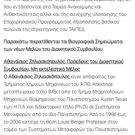
που εντάσσονται στο Ταμείο Ανάκαμψης και
Ανθεκτικότητας αλλά και της συνέχισης υλοποίησης του
Επιχειρησιακού Προγράμματος Αξιοποίησης, βασικού
πυλώνα της στρατηγικής του ΤΑΙΠΕΔ.
Παρακάτω παρατίθενται τα Βιογραφικά Σημειώματα
των νέων Μελών του Διοικητικού Συμβουλίου.
Αθανάσιος Ζηλιασκόπουλος, Πρόεδρος του Διοικητικού
Συμβουλίου, Μη εκτελεστικό Μέλος
Ο Αθανάσιος Ζηλιασκόπουλος
είναι απόφοιτος του
Τμήματος Χημικών Μηχανικών του ΑΠΘ. Απέκτησε
μεταπτυχιακό τίτλο (ΜSc) από το Τμήμα Μηχανολόγων
Μηχανικών Βιομηχανίας του Πανεπιστημίου Austin Texas
των Η.Π.Α και διδακτορικό τίτλο (Ph.D.) σε Συστήματα
Μεταφορών από το ίδιο Πανεπιστήμιο. Από το 1996 έως
το 2004 κατείχε τη θέση Lοuis Berger Professor στον
τομέα των Συστημάτων Μεταφορών του Πανεπιστημίου