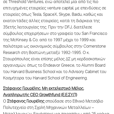
σε Threshold Ventures, ενώ αποτελεί μία από τις πιο
επιτυχημένες εταιρείες venture capital, με επενδύσεις σε
εταιρείες όπως Tesla, SpaceX, Skype, Baidu, καθώς και
εκατοντάδες άλλες εταιρείες, κατά τη διάρκεια της
35ετής λειτουργίας της. Πριν την DFJ, διατέλεσε
σύμβουλος επιχειρήσεων στο γραφείο του San Francisco
της McKinsey & Co. από το 1997 μέχρι το 1999 και
παλιότερα ως οικονομικός σύμβουλος στην Cornerstone
Research στη Βοστώνη μεταξύ 1992-1995. Ο κ.
Σταυρόπουλος είναι επίσης μέλος ΔΣ μη κερδοσκοπικών
οργανισμών, όπως το Endeavor Greece, το Alumni Board
του Harvard Business School και το Advisory Cabinet του
Κοσμήτορα του Harvard School of Engineering.
Στέφανος Γιουρέλης, Μη εκτελεστικό Μέλος,
Αναπληρωτής
CEO
Growthfund (Ε.Ε.ΣΥ.Π)
Ο
Στέφανος Γιουρέλης
σπούδασε στο Εθνικό Μετσόβιο
Πολυτεχνείο στη Σχολή Μηχανικών Μεταλλείων –