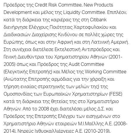
Πρόεδρος της Credit Risk Committee, New Products
Development και μέλος της Liquidity Committee. Επιπλέον,
κατά τη διάρκεια της καριέρας της στη Citibank
διενήργησε Ελέγχους Ποιότητας Χαρτοφυλακίου και
Διαδικασιών Διαχείρισης Κινδύνου σε πολλές χώρες της
Ευρώπης, όπως και στην Αφρική και στη Λατινική Αμερική.
Στη συνέχεια διετέλεσε Εκτελεστική Αντιπρόεδρος και
Γενική Διευθύντρια του Χρηματιστηρίου Αθηνών (2001-
2005) όπως και Πρόεδρος της Audit Committee
(Ελεγκτικής Επιτροπής) και Μέλος της Working Committee
(Ανώτατης Επιτροπής αρμόδιας για την χάραξη και
τήρηση ενιαίας στρατηγικής των μελών της) της
Ομοσπονδίας των Ευρωπαϊκών Χρηματιστηρίων (FESE)
κατά τη διάρκεια της θητείας της στο Χρηματιστήριο
Αθηνών. Από το 2008 έχει διατελέσει μέλος Δ.Σ. και
Πρόεδρος της Επιτροπής Ελέγχου των εισηγμένων στο
Χρηματιστήριο Αθηνών εταιρειών Μ.Ι.Μαΐλλης Α.Ε. (2008-
2014), Νηρεύς Ιχθυοκαλλιέργειες Α.Ε. (2010-2019),