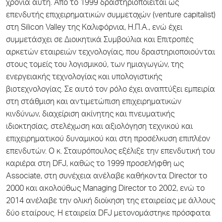
χρονιά αυτή. Από το 1999 δραστηριοποιείται ως
επενδυτής επιχειρηματικών συμμετοχών (venture capitalist)
στη Silicon Valley της Καλιφόρνια, Η.Π.Α., ενώ έχει
συμμετάσχει σε Διοικητικά Συμβούλια και Επιτροπές
αρκετών εταιρειών τεχνολογίας, που δραστηριοποιούνται
στους τομείς του λογισμικού, των ημιαγωγών, της
ενεργειακής τεχνολογίας και υπολογιστικής
βιοτεχνολογίας. Σε αυτό τον ρόλο έχει αναπτύξει εμπειρία
στη στάθμιση και αντιμετώπιση επιχειρηματικών
κινδύνων, διαχείριση ακίνητης και πνευματικής
ιδιοκτησίας, στελέχωση και αξιολόγηση τεχνικού και
επιχειρηματικού δυναμικού και στη προσέλκυση επιπλέον
επενδυτών. Ο κ. Σταυρόπουλος εξέλιξε την επενδυτική του
καριέρα στη DFJ, καθώς το 1999 προσελήφθη ως
Associate, στη συνέχεια ανέλαβε καθήκοντα Director το
2000 και ακολούθως Managing Director το 2002, ενώ το
2014 ανέλαβε την ολική διοίκηση της εταιρείας με άλλους
δύο εταίρους. Η εταιρεία DFJ μετονομάστηκε πρόσφατα