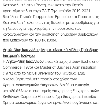
Καταναλωτή στου Ρέντη, ενώ κατά την θητεία
προετοίμασε δυο έργα ΣΔΙΤ. Την περίοδο 2019-2021
διετέλεσε Γενικός Γραμματέας Εμπορίου και Προστασίας
Καταναλωτή, υλοποιώντας δεκάδες μεταρρυθμίσεις για
τη λειτουργία της αγοράς, την προστασία των
καταναλωτών και την υλοποίηση δημόσιων συμβάσεων
που ξεπερνούν τα 100 εκ. ευρώ.
Λητώ-Νίκη Ιωαννίδου, Μη εκτελεστικό Μέλος, Πρόεδρος
Επιτροπής Ελέγχου
Η
Λητώ
–
Νίκη
Ιωαννίδου
είναι κάτοχος τίτλων Bachelor of
Commerce (1975) και Master of Business Administration
(1978) από το McGill University του Καναδά. Έχει
ακολουθήσει πολυετή πορεία στο χώρο των
Χρηματοοικονομικών Υπηρεσιών. Διαθέτει εμπειρία,
μεταξύ άλλων, στους τομείς Διαχείρισης Επιχειρησιακών
Κινδύνων, Corporate Finance κι έχει διαχειριστεί ποικίλα
Χρηματοοικονομικά έργα και έργα Αναδιοργάνωσης και