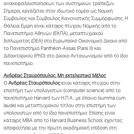
ανακεφαλαιοποίησεων των συστημικών τραπεζών.
Σήμερα, εργάζεται στον ιδιωτικό τομέα ως Νομική
Σύμβουλος και Σύμβουλος Κανονιστικής Συμμόρφωσης. Η
Θάλεια Εμίρη είναι κάτοχος πτυχίου Νομικής από το
Πανεπιστήμιο Αθηνών (ΕΚΠΑ), μεταπτυχιακού
διπλώματος (DEA) στο Ευρωπαϊκό Οικονομικό Δίκαιο από
το Πανεπιστήμιο Panthéon-Assas (Paris II) και
Διδακτορικού (PhD) στο Δίκαιο Ανταγωνισμού από το ίδιο
πανεπιστήμιο.
Ανδρέας Σταυρόπουλος, Μη εκτελεστικό Μέλος
Ο
Ανδρέας Σταυρόπουλος
είναι κάτοχος πτυχίου στην
επιστήμη των υπολογιστών (computer science) από το
πανεπιστήμιο Harvard των Η.Π.Α., με έπαινο (summa cum
laude) και μεταπτυχιακού τίτλου στην επιστήμη των
υπολογιστών από το ίδιο πανεπιστήμιο. Επίσης είναι
κάτοχος MBA από το Harvard Business School, έχοντας
αποφοιτήσει με την πρώτη ακαδημαϊκή επίδοση στη