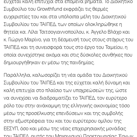
εύχεται καλή επιτυχία στα επόμενα βήματα. Το Διοικητικό
Συμβούλιο του Growthfund εκφράζει τις θερμές
ευχαριστίες του και στα υπόλοιπα μέλη του Διοικητικού
Συμβουλίου του ΤΑΙΠΕΔ, των οποίων ολοκληρώθηκε η
θητεία κα. Λίλα Τσιτσογιαννοπούλου, κ. Άγγελο Βλάχο και
κ. Γιώργο Μαρίνο, για τη δέσμευσή τους στους στόχους του
ΤΑΙΠΕΔ και τη συνεισφορά τους στο έργο του Ταμείου, η
οποία συνεχίστηκε ακόμα και στις δύσκολες συνθήκες που
δημιουργήθηκαν εν μέσω της πανδημίας.
Παράλληλα, καλωσορίζει τη νέα ομάδα του Διοικητικού
Συμβουλίου του ΤΑΙΠΕΔ και της εύχεται καλή δύναμη και
καλή επιτυχία στο πλαίσιο των υποχρεώσεών της, ώστε
να συνεχίσει να διαδραματίζει το ΤΑΙΠΕΔ, τον ευρύτερο
ρόλο του στην ανάκαμψη της ελληνικής οικονομίας τόσο
μέσω της προσέλκυσης επενδύσεων και της συμβολής
στην εξωστρέφεια του και του ευρύτερου ομίλου της
ΕΕΣΥΠ, όσο και μέσω της νέας επιχειρησιακής μονάδας
του ΤΑΙΠΕΔ, αυτής του Μηχανισμού Προετοιμασίας Έργων