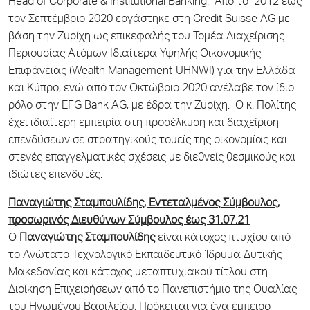
Head of Corporate & Institutional Banking. Από το 2012 έως
τον Σεπτέμβριο 2020 εργάστηκε στη Credit Suisse AG με
βάση την Ζυρίχη ως επικεφαλής του Τομέα Διαχείρισης
Περιουσίας Ατόμων Ιδιαίτερα Υψηλής Οικονομικής
Επιφάνειας (Wealth Management-UHNWI) για την Ελλάδα
και Κύπρο, ενώ από τον Οκτώβριο 2020 ανέλαβε τον ίδιο
ρόλο στην EFG Bank AG, με έδρα την Ζυρίχη. Ο κ. Πολίτης
έχει ιδιαίτερη εμπειρία στη προσέλκυση και διαχείριση
επενδύσεων σε στρατηγικούς τομείς της οικονομίας και
στενές επαγγελματικές σχέσεις με διεθνείς θεσμικούς και
ιδιώτες επενδυτές.
Παναγιώτης Σταμπουλίδης, Εντεταλμένος Σύμβουλος,
προσωρινός Διευθύνων Σύμβουλος έως 31.07.21
Ο
Παναγιώτης Σταμπουλίδης
είναι κάτοχος πτυχίου από
το Ανώτατο Τεχνολογικό Εκπαιδευτικό Ίδρυμα Δυτικής
Μακεδονίας και κάτοχος μεταπτυχιακού τίτλου στη
Διοίκηση Επιχειρήσεων από το Πανεπιστήμιο της Ουαλίας
του Ηνωμένου Βασιλείου. Πρόκειται για ένα έμπειρο