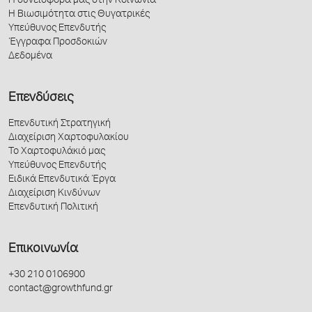
Η συνεισφορά μας στην Κοινωνία
Η Βιωσιμότητα στις Θυγατρικές
Υπεύθυνος Επενδυτής
Έγγραφα Προσδοκιών
Δεδομένα
Επενδύσεις
Επενδυτική Στρατηγική
Διαχείριση Χαρτοφυλακίου
Το Χαρτοφυλάκιό μας
Υπεύθυνος Επενδυτής
Ειδικά Επενδυτικά Έργα
Διαχείριση Κινδύνων
Επενδυτική Πολιτική
Επικοινωνία
+30 210 0106900
contact@growthfund.gr