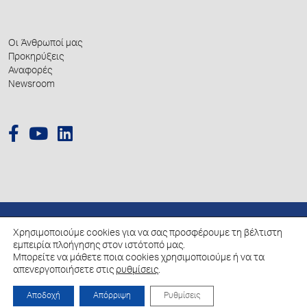
Οι Άνθρωποί μας
Προκηρύξεις
Αναφορές
Newsroom
Χρησιμοποιούμε cookies για να σας προσφέρουμε τη βέλτιστη
© 2026 Hellenic Growth Fund.
εμπειρία πλοήγησης στον ιστότοπό μας.
Μπορείτε να μάθετε ποια cookies χρησιμοποιούμε ή να τα
Πολιτική για την επεξεργασία των Δεδομένων Προσωπικού Χαρακτήρα
απενεργοποιήσετε στις
ρυθμίσεις
.
Πολιτική Cookies
Αποδοχή
Απόρριψη
Ρυθμίσεις