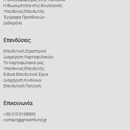
Η συνεισφορά μας στην Κοινωνία
Η Βιωσιμότητα στις Θυγατρικές
Υπεύθυνος Επενδυτής
Έγγραφα Προσδοκιών
Δεδομένα
Επενδύσεις
Επενδυτική Στρατηγική
Διαχείριση Χαρτοφυλακίου
Το Χαρτοφυλάκιό μας
Υπεύθυνος Επενδυτής
Ειδικά Επενδυτικά Έργα
Διαχείριση Κινδύνων
Επενδυτική Πολιτική
Επικοινωνία
+30 210 0106900
contact@growthfund.gr