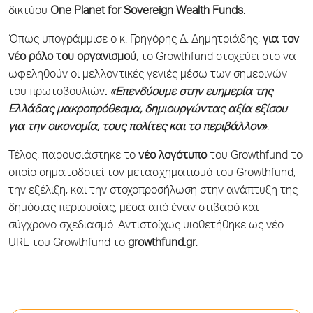
δικτύου
One
Planet
for
Sovereign
Wealth
Funds
.
Όπως υπογράμμισε ο κ. Γρηγόρης Δ. Δημητριάδης,
για τον
νέο ρόλο του οργανισμού
, το Growthfund στοχεύει στο να
ωφεληθούν οι μελλοντικές γενιές μέσω των σημερινών
του πρωτοβουλιών
.
«Επενδύουμε στην ευημερία της
Ελλάδας μακροπρόθεσμα, δημιουργώντας αξία εξίσου
για την οικονομία, τους πολίτες και το περιβάλλον»
.
Τέλος, παρουσιάστηκε το
νέο λογότυπο
του Growthfund το
οποίο σηματοδοτεί τον μετασχηματισμό του Growthfund,
την εξέλιξη, και την στοχοπροσήλωση στην ανάπτυξη της
δημόσιας περιουσίας, μέσα από έναν στιβαρό και
σύγχρονο σχεδιασμό. Αντιστοίχως υιοθετήθηκε ως νέο
URL του Growthfund το
growthfund.
gr
.