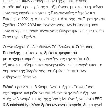
Περιφερειακών Αεροδρομίων της χώρας, ο νέος
αποδοτικότερος τρόπος αποζημίωσης με σκοπό τη μείωση
των επιχορηγήσεων για τις Συγκοινωνίες Αθηνών, κ.α.
Επίσης, το 2021 ήταν το έτος κατάρτισης του Στρατηγικού
Σχεδίου 2022-2024 και ανανέωσης των business plans
των εταιριών προκειμένου να ευθυγραμμιστούν με το νέο
Στρατηγικό Σχέδιο.
Ο Αναπληρωτής Διευθύνων Σύμβουλος κ.
Στέφανος
Γιουρέλης
, εστίασε στις
δράσεις ψηφιακού
μετασχηματισμού
παρουσιάζοντας την ανάπτυξη
έξυπνων υποδομών και συνεργειών, ενώ υπογράμμισε τη
σημασία της θωράκισης του Ομίλου έναντι των
κυβερνοεπιθέσεων.
Ειδικότερα για τη Βιώσιμη Ανάπτυξη, το Growthfund
έχει
σημαντικό ρόλο
να επιτελέσει στην επίτευξη των
στόχων βιωσιμότητας της χώρας. Με ένα ξεχωριστό
ESG
&
Sustainability πλάνο δράσεων ανά εταιρεία
, δημιουργεί