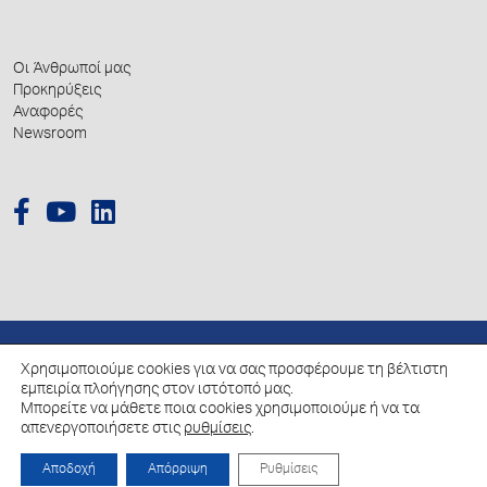
Οι Άνθρωποί μας
Προκηρύξεις
Αναφορές
Newsroom
Χρησιμοποιούμε cookies για να σας προσφέρουμε τη βέλτιστη
© 2026 Hellenic Growth Fund.
εμπειρία πλοήγησης στον ιστότοπό μας.
Μπορείτε να μάθετε ποια cookies χρησιμοποιούμε ή να τα
Πολιτική για την επεξεργασία των Δεδομένων Προσωπικού Χαρακτήρα
απενεργοποιήσετε στις
ρυθμίσεις
.
Πολιτική Cookies
Αποδοχή
Απόρριψη
Ρυθμίσεις