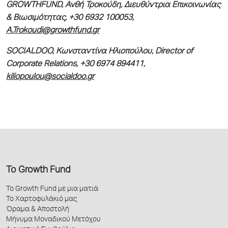
GROWTHFUND
, Ανθή Τροκούδη, Διευθύντρια Επικοινωνίας
& Βιωσιμότητας, +30 6932 100053,
A
.
Trokoudi
@
growthfund
.
gr
SOCIALDOO, Κωνσταντίνα Ηλιοπούλου, Director of
Corporate Relations, +30 6974 894411,
kiliopoulou@socialdoo.gr
Το Growth Fund
Το Growth Fund με μια ματιά
Το Χαρτοφυλάκιό μας
Όραμα & Αποστολή
Μήνυμα Μοναδικού Μετόχου