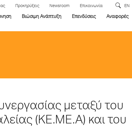
μας
Προκηρύξεις
Newsroom
Επικοινωνία
EN
ρνηση
Βιώσιμη Ανάπτυξη
Επενδύσεις
Αναφορές
υνεργασίας μεταξύ του
είας (ΚΕ.ΜΕ.Α) και του