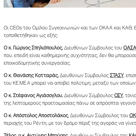
Οι CEOs του Ομίλου Συγκοινωνιών και των ΟΚΑΑ και ΚΑΘ, θ
τοποθετήθηκαν ως εξής:
Ο κ. Γιώργος Σπηλιόπουλος,
Διευθύνων Σύμβουλος του
ΟΑΣ
που, επειδή είναι καθημερινής συχνότητας, δεν θα μπορού
εποικοδομητικής συνεργασίας.
Ο κ. Θανάσης Κοτταράς,
Διευθύνων Σύμβουλος
ΣΤΑΣΥ
, επι
του ΚΕ.ΜΕ.Α μπορεί να αποβεί πολύτιμη, μεταξύ των οποίων
Ο κ. Στέφανος Αγιάσογλου,
Διευθύνων Σύμβουλος
ΟΣΥ
, τόν
της λεπτομερούς προετοιμασίας πάνω σε απρόοπτα γεγονό
Ο κ. Απόστολος Αποστολάκος
, Διευθύνων Σύμβουλος του
Ο
περιοχής του Ρέντη, με τον δρόμο πέριξ της αγοράς να γίνε