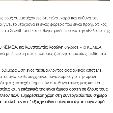
ς τους συμμετέχοντες ότι «είναι χαρά και ευθύνη του
α γίνει ταυτόχρονα κι ένας φορέας που είναι πραγματικός
το Growthfund και οι θυγατρικές του για την «Ελλάδα της
ου ΚΕ.ΜΕ.Α, κα Κωνσταντία Κορώνη
δήλωσε: «Το ΚΕ.ΜΕ.Α.
ικά με έμφαση στις υποδομές ζωτικής σημασίας, πεδίο στο
 διαμόρφωση ενός περιβάλλοντος ασφάλειας αποτελεί
ειτουργία κάθε σύγχρονου οργανισμού, για την ομαλή
ιότητας παροχή υπηρεσιών στις θυγατρικές μας και τους
στίας και η επάρκειά της είναι άμεσα ορατή σε όλους τους
 πλέον πολύ ευχερέστερη χάρη στη συνεργασία που σήμερα
ποτελεί τον κατ’ εξοχήν ειδικευμένο και άρτιο οργανισμό