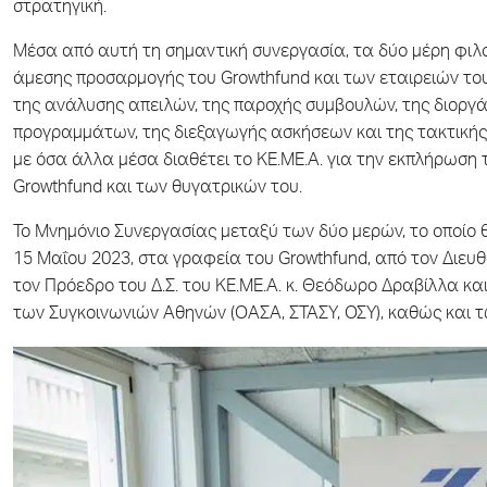
στρατηγική.
Μέσα από αυτή τη σημαντική συνεργασία, τα δύο μέρη φιλ
άμεσης προσαρμογής του Growthfund και των εταιρειών το
της ανάλυσης απειλών, της παροχής συμβουλών, της διοργ
προγραμμάτων, της διεξαγωγής ασκήσεων και της τακτικής ε
με όσα άλλα μέσα διαθέτει το ΚΕ.ΜΕ.Α. για την εκπλήρωση
Growthfund και των θυγατρικών του.
Το Μνημόνιο Συνεργασίας μεταξύ των δύο μερών, το οποίο θ
15 Μαΐου 2023, στα γραφεία του Growthfund, από τον Διευθ
τον Πρόεδρο του Δ.Σ. του ΚΕ.ΜΕ.Α. κ. Θεόδωρο Δραβίλλα κ
των Συγκοινωνιών Αθηνών (ΟΑΣΑ, ΣΤΑΣΥ, ΟΣΥ), καθώς και 