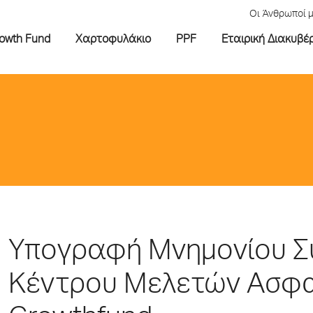
Οι Άνθρωποί 
rowth Fund
Χαρτοφυλάκιο
PPF
Εταιρική Διακυβέ
Υπογραφή Μνημονίου Σ
Κέντρου Μελετών Ασφαλ