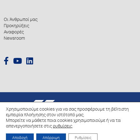
Οι Άνθρωποί μας
Προκηρύξεις
Αναφορές
Newsroom
© 2026 Hellenic Growth Fund.
Χρησιμοποιούμε cookies για να σας προσφέρουμε τη βέλτιστη
εμπειρία πλοήγησης στον ιστότοπό μας.
Μπορείτε να μάθετε ποια cookies χρησιμοποιούμε ή να τα
Πολιτική για την επεξεργασία των Δεδομένων Προσωπικού Χαρακτήρα
απενεργοποιήσετε στις
ρυθμίσεις
.
Πολιτική Cookies
Αποδοχή
Απόρριψη
Ρυθμίσεις