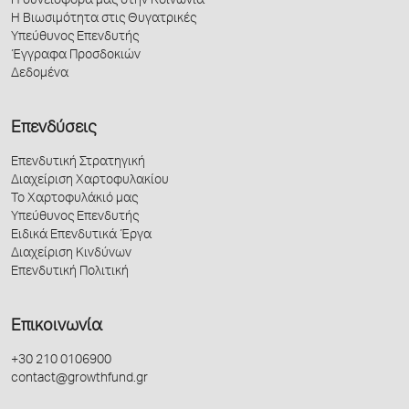
Η συνεισφορά μας στην Κοινωνία
Η Βιωσιμότητα στις Θυγατρικές
Υπεύθυνος Επενδυτής
Έγγραφα Προσδοκιών
Δεδομένα
Επενδύσεις
Επενδυτική Στρατηγική
Διαχείριση Χαρτοφυλακίου
Το Χαρτοφυλάκιό μας
Υπεύθυνος Επενδυτής
Ειδικά Επενδυτικά Έργα
Διαχείριση Κινδύνων
Επενδυτική Πολιτική
Επικοινωνία
+30 210 0106900
contact@growthfund.gr