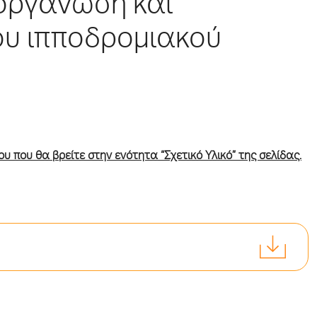
ιοργάνωση και
ου ιπποδρομιακού
υ που θα βρείτε στην ενότητα “Σχετικό Υλικό” της σελίδας.