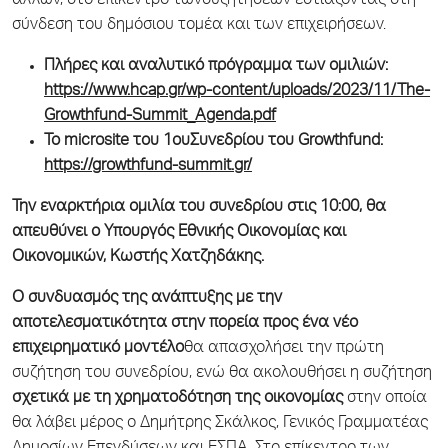
άλλων, στο επίκεντρο τωνσυζητήσεων εστιάζοντας στη
σύνδεση του δημόσιου τομέα και των επιχειρήσεων.
Πλήρες και αναλυτικό πρόγραμμα των ομιλιών:
https://www.hcap.gr/wp-content/uploads/2023/11/The-
Growthfund-Summit_Agenda.pdf
Το microsite του 1
ου
Συνεδρίου του Growthfund:
https://growthfund-summit.gr/
Την εναρκτήρια ομιλία του συνεδρίου στις 10:00, θα
απευθύνει ο Υπουργός Εθνικής Οικονομίας και
Οικονομικών, Κωστής Χατζηδάκης.
Ο συνδυασμός της ανάπτυξης με την
αποτελεσματικότητα στην πορεία προς ένα νέο
επιχειρηματικό μοντέλο
θα απασχολήσει την πρώτη
συζήτηση του συνεδρίου, ενώ θα ακολουθήσει η συζήτηση
σχετικά με τη χρηματοδότηση της οικονομίας
στην οποία
θα λάβει μέρος ο Δημήτρης Σκάλκος, Γενικός Γραμματέας