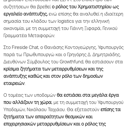
Δημοσίων Επενδύσεων και ΕΣΠΑ. Στο επίκεντρο των
συζητήσεων θα βρεθεί
ο ρόλος του Χρηματιστηρίου ως
εργαλείο ανάπτυξης,
ενώ επίσης θα αναλυθεί η ιδιαίτερη
σημασία του κλάδου των logistics για την ελληνική
οικονομία, με τη συμμετοχή του Γιάννη Ξιφαρά, Γενικού
Γραμματέα Μεταφορών.
Στο Fireside Chat, ο Θανάσης Κοντογεώργης, Υφυπουργός
παρά τω Πρωθυπουργώ και ο Γρηγόρης Δ. Δημητριάδης,
Διευθύνων Σύμβουλος του Growthfund, θα εστιάσουν στα
κρίσιμα ζητήματα των μεταρρυθμίσεων και της
ανάπτυξης καθώς και στον ρόλο των δημοσίων
εταιρειών
.
Ο τομέας των υποδομών
θα εστιάσει στα μεγάλα έργα
που αλλάζουν τη χώρα
, με τη συμμετοχή του Υφυπουργού
Υποδομών, Νικόλαου Ταχιάου. Θα εξεταστούν
επίσης τα
ζητήματα των απαραίτητων θεσμικών και
επιχειρησιακών μεταρρυθμίσεων και ο ρόλος της