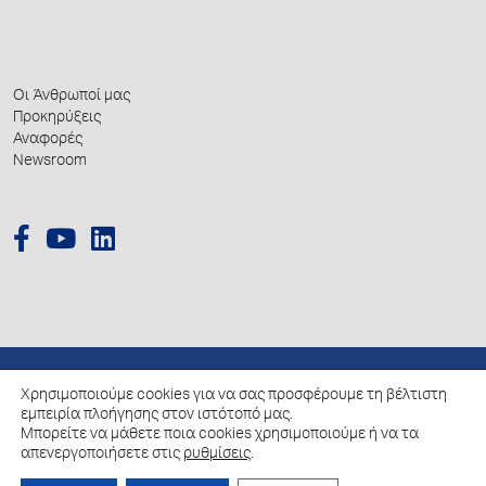
Οι Άνθρωποί μας
Προκηρύξεις
Αναφορές
Newsroom
Χρησιμοποιούμε cookies για να σας προσφέρουμε τη βέλτιστη
© 2026 Hellenic Growth Fund.
εμπειρία πλοήγησης στον ιστότοπό μας.
Μπορείτε να μάθετε ποια cookies χρησιμοποιούμε ή να τα
απενεργοποιήσετε στις
ρυθμίσεις
.
Πολιτική για την επεξεργασία των Δεδομένων Προσωπικού Χαρακτήρα
Πολιτική Cookies