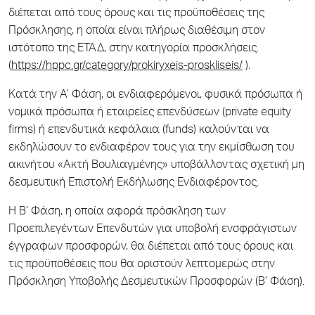
διέπεται από τους όρους και τις προϋποθέσεις της
Πρόσκλησης, η οποία είναι πλήρως διαθέσιμη στον
ιστότοπο της ΕΤΑΔ, στην κατηγορία προσκλήσεις.
(
https://hppc.gr/category/prokiryxeis-proskliseis/
).
Κατά την Α’ Φάση, οι ενδιαφερόμενοι, φυσικά πρόσωπα ή
νομικά πρόσωπα ή εταιρείες επενδύσεων (private equity
firms) ή επενδυτικά κεφάλαια (funds) καλούνται να
εκδηλώσουν το ενδιαφέρον τους για την εκμίσθωση του
ακινήτου «Ακτή Βουλιαγμένης» υποβάλλοντας σχετική μη
δεσμευτική Επιστολή Εκδήλωσης Ενδιαφέροντος.
Η Β’ Φάση, η οποία αφορά πρόσκληση των
Προεπιλεγέντων Επενδυτών για υποβολή ενσφράγιστων
έγγραφων προσφορών, θα διέπεται από τους όρους και
τις προϋποθέσεις που θα οριστούν λεπτομερώς στην
Πρόσκληση Υποβολής Δεσμευτικών Προσφορών (Β’ Φάση).