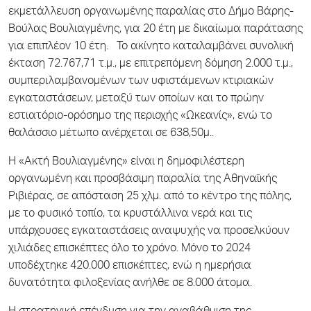
εκμετάλλευση οργανωμένης παραλίας στο Δήμο Βάρης-
Βούλας Βουλιαγμένης, για 20 έτη με δικαίωμα παράτασης
για επιπλέον 10 έτη. Το ακίνητο καταλαμβάνει συνολική
έκταση 72.767,71 τ.μ., με επιτρεπόμενη δόμηση 2.000 τ.μ.,
συμπεριλαμβανομένων των υφιστάμενων κτιριακών
εγκαταστάσεων, μεταξύ των οποίων και το πρώην
εστιατόριο-ορόσημο της περιοχής «Ωκεανίς», ενώ το
θαλάσσιο μέτωπο ανέρχεται σε 638,50μ..
Η «Ακτή Βουλιαγμένης» είναι η δημοφιλέστερη
οργανωμένη και προσβάσιμη παραλία της Αθηναϊκής
Ριβιέρας, σε απόσταση 25 χλμ. από το κέντρο της πόλης,
με το φυσικό τοπίο, τα κρυστάλλινα νερά και τις
υπάρχουσες εγκαταστάσεις αναψυχής να προσελκύουν
χιλιάδες επισκέπτες όλο το χρόνο. Μόνο το 2024
υποδέχτηκε 420.000 επισκέπτες, ενώ η ημερήσια
δυνατότητα φιλοξενίας ανήλθε σε 8.000 άτομα.