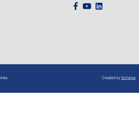
okies
Created by
Schema