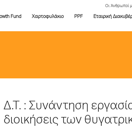
Οι Άνθρωποί 
rowth Fund
Χαρτοφυλάκιο
PPF
Εταιρική Διακυβέ
Δ.Τ. : Συνάντηση εργασί
διοικήσεις των θυγατρι