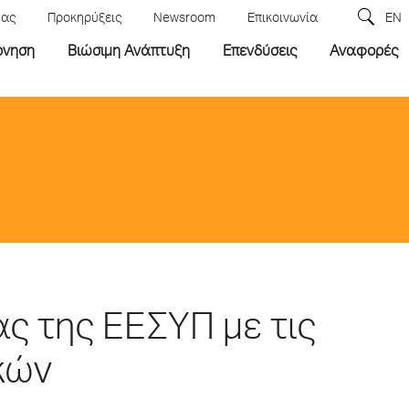
μας
Προκηρύξεις
Newsroom
Επικοινωνία
EN
ρνηση
Βιώσιμη Ανάπτυξη
Επενδύσεις
Αναφορές
ας της ΕΕΣΥΠ με τις
κών