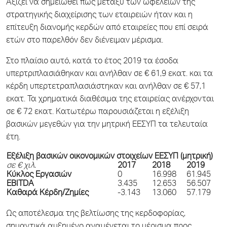
Αξίζει να σημειωθεί πως μεταξύ των ωφελειών της
στρατηγικής διαχείρισης των εταιρειών ήταν και η
επίτευξη διανομής κερδών από εταιρείες που επί σειρά
ετών στο παρελθόν δεν διένειμαν μέρισμα.
Στο πλαίσιο αυτό, κατά το έτος 2019 τα έσοδα
υπερτριπλασιάθηκαν και ανήλθαν σε € 61,9 εκατ. και τα
κέρδη υπερτετραπλασιάστηκαν και ανήλθαν σε € 57,1
εκατ. Τα χρηματικά διαθέσιμα της εταιρείας ανέρχονται
σε € 72 εκατ. Κατωτέρω παρουσιάζεται η εξέλιξη
βασικών μεγεθών για την μητρική ΕΕΣΥΠ τα τελευταία
έτη.
Εξέλιξη βασικών οικονομικών στοιχείων ΕΕΣΥΠ (μητρική)
σε € χιλ.
2017
2018
2019
Κύκλος Εργασιών
0
16.998
61.945
EBITDA
3.435
12.653
56.507
Καθαρά Κέρδη/Ζημίες
-3.143
13.060
57.179
Ως αποτέλεσμα της βελτίωσης της κερδοφορίας,