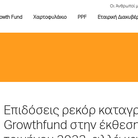
Οι Άνθρωποί 
rowth Fund
Χαρτοφυλάκιο
PPF
Εταιρική Διακυβέ
Επιδόσεις ρεκόρ καταγ
Growthfund στην έκθεσ