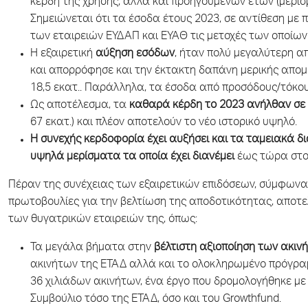
κέρδη της χρήσης, αλλά και προηγούμενων ετών (μέρισμα
Σημειώνεται ότι τα έσοδα έτους 2023, σε αντίθεση με
των εταιρειών ΕΥΔΑΠ και ΕΥΑΘ τις μετοχές των οποίων 
Η εξαιρετική
αύξηση εσόδων
, ήταν πολύ μεγαλύτερη α
και απορρόφησε και την έκτακτη δαπάνη μερικής απομ
18,5 εκατ.. Παράλληλα, τα έσοδα από προσόδους/τόκους 
Ως αποτέλεσμα, τα
καθαρά
κέρδη το 2023 ανήλθαν σε 
67 εκατ.) και πλέον αποτελούν το νέο ιστορικό υψηλό.
Η συνεχής κερδοφορία έχει αυξήσει και τα ταμειακά δ
υψηλά μερίσματα τα οποία έχει διανέμει
έως τώρα στο 
Πέραν της συνέχειας των εξαιρετικών επιδόσεων, σύμφωνα κ
πρωτοβουλίες για την βελτίωση της αποδοτικότητας, απο
των θυγατρικών εταιρειών της, όπως:
Τα μεγάλα βήματα στην
βέλτιστη αξιοποίηση των ακιν
ακινήτων της ΕΤΑΔ αλλά και το ολοκληρωμένο πρόγρα
36 χιλιάδων ακινήτων, ένα έργο που δρομολογήθηκε με 
Συμβούλιο τόσο της ΕΤΑΔ, όσο και του Growthfund.