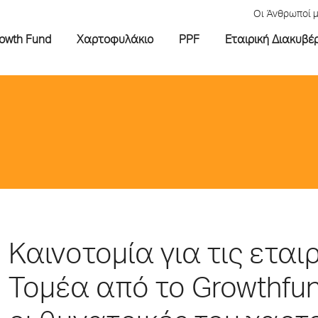
Οι Άνθρωποί 
rowth Fund
Χαρτοφυλάκιο
PPF
Εταιρική Διακυβέ
Καινοτομία για τις εται
Τομέα από το Growthfun