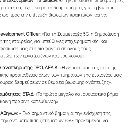
 & Οικονομικών Υπηρεσιών: «
Στην 3η έκθεση βιωσιμότητας
εραιότητες σχετικά με τη δέσμευσή μας για τη βιώσιμη
 ως προς την επίτευξη βιώσιμων πρακτικών και να
velopment Officer
: «Για τη Συμμετοχές 5G, η δημοσίευση
 της εταιρείας για υπεύθυνες επιχειρηματικές και
 αφοσίωσή μας στη διαφάνεια σε όλους τους
τών, των εργαζομένων και του κοινού».
 αναπληρωτής DPO, ΑΕΔΙΚ:
«Η δημοσίευση της πρώτης
ικής προσπάθειας όλων των τμημάτων της εταιρείας μας
τούρας δεσμεύσεων σε θέματα βιώσιμης ανάπτυξης».
σιμότητας, ΕΤΑΔ:
«Το πρώτο μεγάλο και ουσιαστικό βήμα
 κοινή πράσινη κατεύθυνση».
 Αθηνών:
«Ένα σημαντικό βήμα για την ενίσχυση της
α την αντιμετώπιση ζητημάτων ESG, προκειμένου να