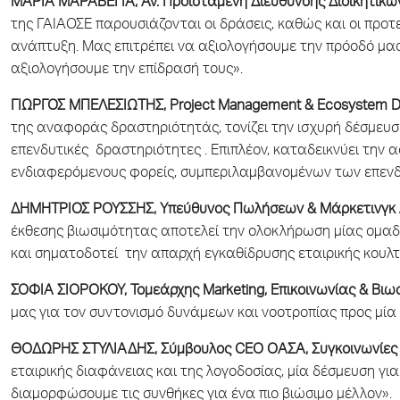
ΜΑΡΙΑ ΜΑΡΑΒΕΓΙΑ, Αν. Προϊσταμένη Διεύθυνσης Διοικητικών
της ΓΑΙΑΟΣΕ παρουσιάζονται οι δράσεις, καθώς και οι προτ
ανάπτυξη. Μας επιτρέπει να αξιολογήσουμε την πρόοδό μας
αξιολογήσουμε την επίδρασή τους».
ΓΙΩΡΓΟΣ ΜΠΕΛΕΣΙΩΤΗΣ, Project Management & Ecosystem De
της αναφοράς δραστηριότητάς, τονίζει την ισχυρή δέσμευση
επενδυτικές δραστηριότητες . Επιπλέον, καταδεικνύει την
ενδιαφερόμενους φορείς, συμπεριλαμβανομένων των επενδυ
ΔΗΜΗΤΡΙΟΣ ΡΟΥΣΣΗΣ, Υπεύθυνος Πωλήσεων & Μάρκετινγκ /
έκθεσης βιωσιμότητας αποτελεί την ολοκλήρωση μίας ομαδ
και σηματοδοτεί την απαρχή εγκαθίδρυσης εταιρικής κουλ
ΣΟΦΙΑ ΣΙΟΡΟΚΟΥ, Τομεάρχης Marketing, Επικοινωνίας & Βιω
μας για τον συντονισμό δυνάμεων και νοοτροπίας προς μία
ΘΟΔΩΡΗΣ ΣΤΥΛΙΑΔΗΣ, Σύμβουλος CEO ΟΑΣΑ, Συγκοινωνίες
εταιρικής διαφάνειας και της λογοδοσίας, μία δέσμευση γι
διαμορφώσουμε τις συνθήκες για ένα πιο βιώσιμο μέλλον».