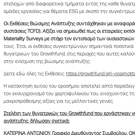
στελεχών από διαφορετικά τμήματα εντός της κάθε θυγατ
ομάδες εργασίας για θέματα ESG με σκοπό την συγκέντρωσ
Οι Εκθέσεις Βιώσιμης Ανάπτυξης συντάχθηκαν με αναφορά σ
συστάσεις TCFD).
Αξίζει να σημειωθεί πως οι εταιρείες εκπ
Materiality
Surveys
με στόχο τον εντοπισμό των ουσιαστικώ
τους. Έτσι, οι εκθέσεις συγκεντρώνουν σημαντικά ποσοτικά
θυγατρικών του Growthfund, στις περιοχές που αυτές καλ
στην ενίσχυση της βιώσιμης ανάπτυξης.
Δείτε εδώ όλες τις Εκθέσεις:
https://growthfund.gr/i-viosimotit
Η κατάκτηση αυτού του οροσήμου αποτελεί απτό παράδειγμ
τον εκσυγχρονισμό του χαρτοφυλακίου του, ενισχύοντας τη
μακροπρόθεσμης αξίας για τις μελλοντικές γενιές.
Στελέχη των θυγατρικών του Growthfund που εργάστηκαν γ
ανάπτυξης, δήλωσαν σχετικά:
ΚΑΤΕΡΙΝΑ ΑΝΤΩΝΙΟΥ, Γραφείο Διευθύνοντος Συμβούλου, Ο