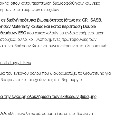
ρικής, όπου κατά περίπτωση διαμορφώθηκαν και νέες
η των απαιτούμενων στοιχείων.
ε διεθνή πρότυπα βιωσιμότητας (όπως πχ. GRI, SASB,
όνησαν
Materiality
καθώς και κατά περίπτωση
Double
ν θεμάτων
ESG
που απασχολούν τα ενδιαφερόμενα μέρη
 στοιχεία, αλλά και υλοποιημένες πρωτοβουλίες των
ούνται να δράσουν ώστε να συνεισφέρουν αποτελεσματικά
a-stis-thygatrikes/
α του ενεργού ρόλου που διαδραματίζει το Growthfund για
 διαφάνεια και στοχεύοντας στη δημιουργία
ια την έγκαιρη ολοκλήρωση των εκθέσεων βιώσιμης
ΚΑΑ:
«Με μεγάλη χαρά συμμετείχα σε μία διαφανή