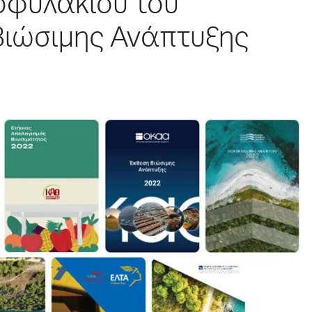
οφυλακίου του
Βιώσιμης Ανάπτυξης