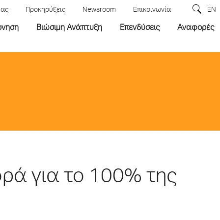
μας
Προκηρύξεις
Newsroom
Επικοινωνία
EN
ρνηση
Βιώσιμη Ανάπτυξη
Επενδύσεις
Αναφορές
ρά για το 100% της