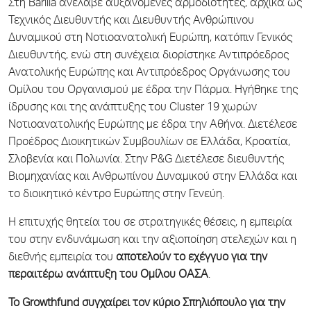
Στη Barilla ανέλαβε αυξανόμενες αρμοδιότητες, αρχικά ως
Τεχνικός Διευθυντής και Διευθυντής Ανθρώπινου
Δυναμικού στη Νοτιοανατολική Ευρώπη, κατόπιν Γενικός
Διευθυντής, ενώ στη συνέχεια διορίστηκε Αντιπρόεδρος
Ανατολικής Ευρώπης και Αντιπρόεδρος Οργάνωσης του
Ομίλου του Οργανισμού με έδρα την Πάρμα. Ηγήθηκε της
ίδρυσης και της ανάπτυξης του Cluster 19 χωρών
Νοτιοανατολικής Ευρώπης με έδρα την Αθήνα. Διετέλεσε
Προέδρος Διοικητικών Συμβουλίων σε Ελλάδα, Κροατία,
Σλοβενία και Πολωνία. Στην P&G Διετέλεσε διευθυντής
Βιομηχανίας και Ανθρωπίνου Δυναμικού στην Ελλάδα και
το διοικητικό κέντρο Ευρώπης στην Γενεύη.
Η επιτυχής θητεία του σε στρατηγικές θέσεις, η εμπειρία
του στην ενδυνάμωση και την αξιοποίηση στελεχών και η
διεθνής εμπειρία του
αποτελούν το εχέγγυο για την
περαιτέρω ανάπτυξη του Ομίλου ΟΑΣΑ
.
Το Growthfund συγχαίρει τον κύριο Σπηλιόπουλο για την