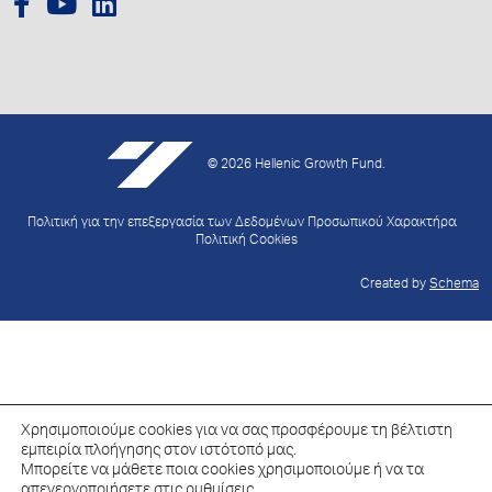
© 2026 Hellenic Growth Fund.
Πολιτική για την επεξεργασία των Δεδομένων Προσωπικού Χαρακτήρα
Πολιτική Cookies
Created by
Schema
Χρησιμοποιούμε cookies για να σας προσφέρουμε τη βέλτιστη
εμπειρία πλοήγησης στον ιστότοπό μας.
Μπορείτε να μάθετε ποια cookies χρησιμοποιούμε ή να τα
απενεργοποιήσετε στις
ρυθμίσεις
.