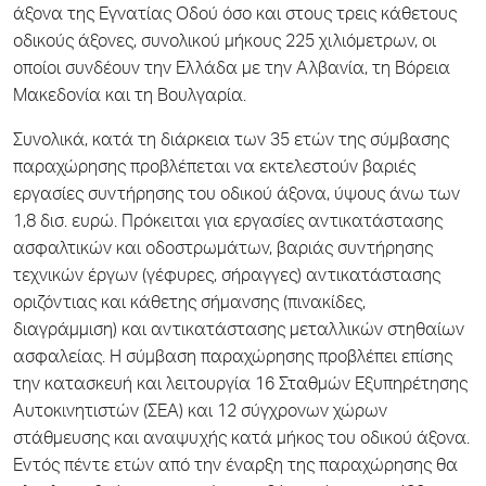
άξονα της Εγνατίας Οδού όσο και στους τρεις κάθετους
οδικούς άξονες, συνολικού μήκους 225 χιλιόμετρων, οι
οποίοι συνδέουν την Ελλάδα με την Αλβανία, τη Βόρεια
Μακεδονία και τη Βουλγαρία.
Συνολικά, κατά τη διάρκεια των 35 ετών της σύμβασης
παραχώρησης προβλέπεται να εκτελεστούν βαριές
εργασίες συντήρησης του οδικού άξονα, ύψους άνω των
1,8 δισ. ευρώ. Πρόκειται για εργασίες αντικατάστασης
ασφαλτικών και οδοστρωμάτων, βαριάς συντήρησης
τεχνικών έργων (γέφυρες, σήραγγες) αντικατάστασης
οριζόντιας και κάθετης σήμανσης (πινακίδες,
διαγράμμιση) και αντικατάστασης μεταλλικών στηθαίων
ασφαλείας. Η σύμβαση παραχώρησης προβλέπει επίσης
την κατασκευή και λειτουργία 16 Σταθμών Εξυπηρέτησης
Αυτοκινητιστών (ΣΕΑ) και 12 σύγχρονων χώρων
στάθμευσης και αναψυχής κατά μήκος του οδικού άξονα.
Εντός πέντε ετών από την έναρξη της παραχώρησης θα