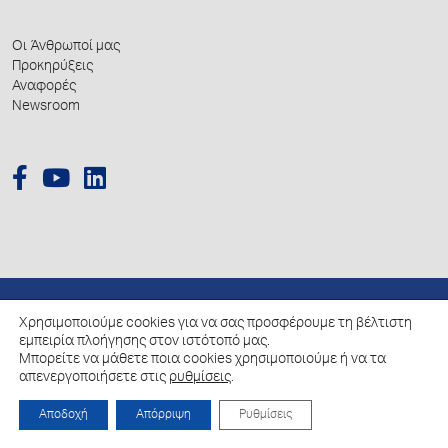
Οι Άνθρωποί μας
Προκηρύξεις
Αναφορές
Newsroom
Χρησιμοποιούμε cookies για να σας προσφέρουμε τη βέλτιστη
© 2026 Hellenic Growth Fund.
εμπειρία πλοήγησης στον ιστότοπό μας.
Μπορείτε να μάθετε ποια cookies χρησιμοποιούμε ή να τα
Πολιτική για την επεξεργασία των Δεδομένων Προσωπικού Χαρακτήρα
απενεργοποιήσετε στις
ρυθμίσεις
.
Πολιτική Cookies
Αποδοχή
Απόρριψη
Ρυθμίσεις
Created by
Schema