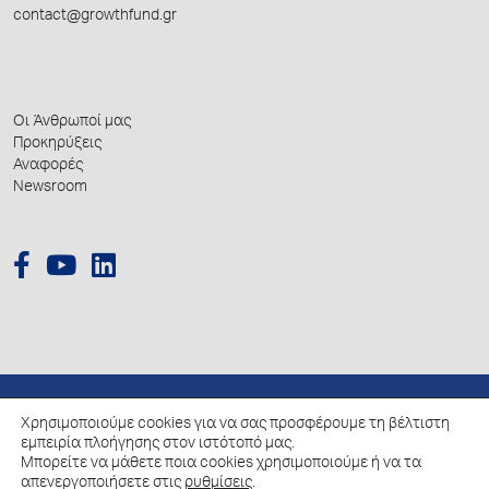
contact@growthfund.gr
Οι Άνθρωποί μας
Προκηρύξεις
Αναφορές
Newsroom
Χρησιμοποιούμε cookies για να σας προσφέρουμε τη βέλτιστη
© 2026 Hellenic Growth Fund.
εμπειρία πλοήγησης στον ιστότοπό μας.
Μπορείτε να μάθετε ποια cookies χρησιμοποιούμε ή να τα
Πολιτική για την επεξεργασία των Δεδομένων Προσωπικού Χαρακτήρα
απενεργοποιήσετε στις
ρυθμίσεις
.