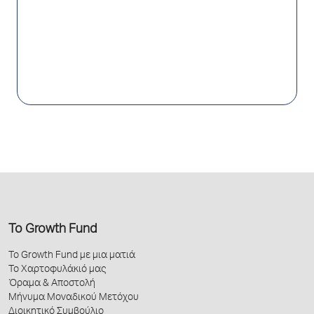
Το Growth Fund
Το Growth Fund με μια ματιά
Το Χαρτοφυλάκιό μας
Όραμα & Αποστολή
Μήνυμα Μοναδικού Μετόχου
Διοικητικό Συμβούλιο