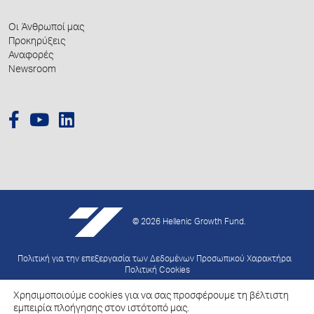
Οι Άνθρωποί μας
Προκηρύξεις
Αναφορές
Newsroom
© 2026 Hellenic Growth Fund.
Πολιτική για την επεξεργασία των Δεδομένων Προσωπικού Χαρακτήρα
Πολιτική Cookies
Χρησιμοποιούμε cookies για να σας προσφέρουμε τη βέλτιστη
Created by
Schema
εμπειρία πλοήγησης στον ιστότοπό μας.