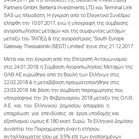
24.04.2017 με την ανάδειξη της Deutsche Invest Equity
Partners GmbH, Belterra Investments LTD και Terminal Link
SAS ως πλειοδότη. Η έγκριση από το Ελεγκτικό Συνέδριο
ελήφθη την 10.07.2017, ενώ η υπογραφή της σύμβασης
αγοραπωλησίας μετοχών και της συμφωνίας μετόχων
μεταξύ του ΤΑΙΠΕΔ & της αγοράστριας “South Europe
Gateway Thessaloniki (SEGT) Limited” έγινε στις 21.12.2017.
Μετά και την έγκριση από την Επιτροπή Ανταγωνισμού
στις 24.01.2018, η Σύμβαση Αγοραπωλησίας Μετοχών της
ΟΛΘ ΑΕ κυρώθηκε από τη Βουλή των Ελλήνων στις
22.02.2018 & η μεταβίβαση πραγματοποιήθηκε στις
23.03.2018. Με βάση την σύμβαση παραχώρησης που
υπογράφηκε την 2η Φεβρουαρίου 2018 μεταξύ της Ο.Λ.Θ.
Α.Ε. και του Ελληνικού Δημοσίου απορρέει η
υποχρέωση για επενδύσεις σε έργα υποδομής και
εξοπλισμού ύψους € 180 εκατ. Ευρώ. Το Ελληνικό Δημόσιο
συνάπτει την Παραχώρηση έναντι ετήσιου
ανταλλάγματος ίσου με 3,5% επί των ενοποιημένων