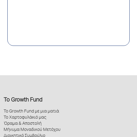
Το Growth Fund
Το Growth Fund με μια ματιά
Το Χαρτοφυλάκιό μας
Όραμα & Αποστολή
Μήνυμα Μοναδικού Μετόχου
Διοικητικό Συμβούλιο