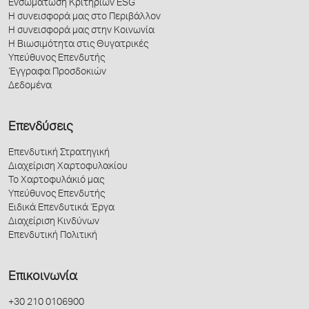
Ενσωμάτωση Κριτηρίων ESG
Η συνεισφορά μας στο Περιβάλλον
Η συνεισφορά μας στην Κοινωνία
Η Βιωσιμότητα στις Θυγατρικές
Υπεύθυνος Επενδυτής
Έγγραφα Προσδοκιών
Δεδομένα
Επενδύσεις
Επενδυτική Στρατηγική
Διαχείριση Χαρτοφυλακίου
Το Χαρτοφυλάκιό μας
Υπεύθυνος Επενδυτής
Ειδικά Επενδυτικά Έργα
Διαχείριση Κινδύνων
Επενδυτική Πολιτική
Επικοινωνία
+30 210 0106900