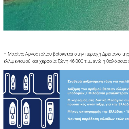
Η Μαρίνα Αργοστολίου βρίσκεται στην περιοχή Δρέπανο της
ελλιμενισμού και χερσαία ζώνη 46.000 τ.μ., ενώ η θαλάσσια