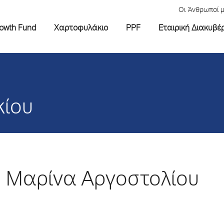
Οι Άνθρωποί 
rowth Fund
Χαρτοφυλάκιο
PPF
Εταιρική Διακυβέ
κίου
Μαρίνα Αργοστολίου