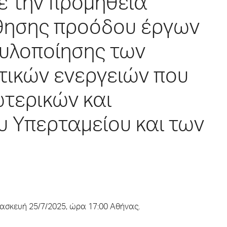
ε την προμήθεια
θησης προόδου έργων
 υλοποίησης των
ικών ενεργειών που
τερικών και
υ Υπερταμείου και των
ασκευή 25/7/2025, ώρα 17:00 Αθήνας.