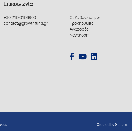
Επικοινωνία
+30 210 0106900
Οι Άνθρωποί μας
contact@growthfund.gr
Προκηρύξεις
Αναφορές
Newsroom
okies
Created by
Schema