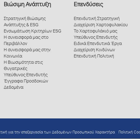
Βιώσιμη Ανάπτυξη
Επενδύσεις
Στρατηγική Βιώσιμης
Επενδυτική Στρατηγική
Ανάπτυξης & ESG
Διαχείριση Χαρτοφυλακίου
Ενσωμάτωση Κριτηρίων ESG
Το Χαρτοφυλάκιό μας
Η συνεισφορά μας στο
Υπεύθυνος Επενδυτής
Περιβάλλον
Ειδικά Επενδυτικά Έργα
Η συνεισφορά μας στην
Διαχείριση Κινδύνων
Κοινωνία
Επενδυτική Πολιτική
Η Βιωσιμότητα στις
Θυγατρικές
Υπεύθυνος Επενδυτής
Έγγραφα Προσδοκιών
Δεδομένα
ιτική για την επεξεργασία των Δεδομένων Προσωπικού Χαρακτήρα
Πολιτική Co