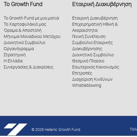
Το Growth Fund
Εταιρική Διακυβέρνηση
Το Growth Fund με μια ματιά
Εταιρική Διακυβέρνηση
Το Χαρτοφυλάκιό μας
Επιχειρηματική Ηθική &
Όραμα & Αποστολή
Ακεραιότητα
Μήνυμα Μοναδικού Μετόχου
Γενική Συνέλευση
Διοικητικό Συμβούλιο
Συμβούλιο Εταιρικής
Οργανόγραμμα
Διακυβέρνησης
Στρατηγική
Διοικητικό Συμβούλιο
Η Ελλάδα
Θεσμικό Πλαίσιο
Συνεργασίες & Διακρίσεις
Εσωτερικός Κανονισμός
Επιτροπές
Διαχείριση Κινδύνων
Whistleblowing
Πολ
© 2026 Hellenic Growth Fund.