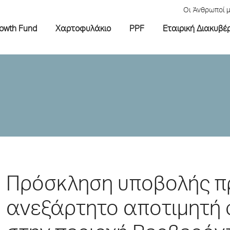
Οι Άνθρωποί 
rowth Fund
Χαρτοφυλάκιο
PPF
Εταιρική Διακυβέ
Πρόσκληση υποβολής π
ανεξάρτητο αποτιμητή σ