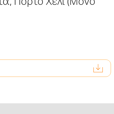
α, Πόρτο Χέλι (Μόνο