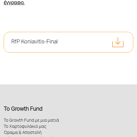
έγγραφο.
RfP Koniavitis-Final
Το Growth Fund
Το Growth Fund με μια ματιά
Το Χαρτοφυλάκιό μας
Όραμα & Αποστολή