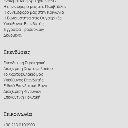
Ενσωμάτωση Κριτηρίων ESG
Η συνεισφορά μας στο Περιβάλλον
Η συνεισφορά μας στην Κοινωνία
Η Βιωσιμότητα στις Θυγατρικές
Υπεύθυνος Επενδυτής
Έγγραφα Προσδοκιών
Δεδομένα
Επενδύσεις
Επενδυτική Στρατηγική
Διαχείριση Χαρτοφυλακίου
Το Χαρτοφυλάκιό μας
Υπεύθυνος Επενδυτής
Ειδικά Επενδυτικά Έργα
Διαχείριση Κινδύνων
Επενδυτική Πολιτική
Επικοινωνία
+30 210 0106900