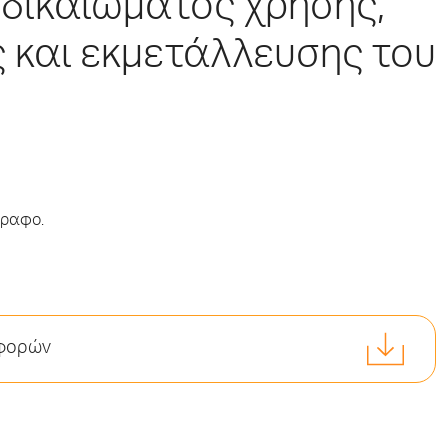
 δικαιώματος χρήσης,
ς και εκμετάλλευσης του
γραφο.
σφορών