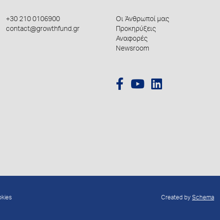
+30 210 0106900
Οι Άνθρωποί μας
contact@growthfund.gr
Προκηρύξεις
Αναφορές
Newsroom
okies
Created by
Schema