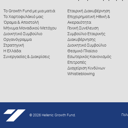
Το Growth Fund με μια ματιά
Εταιρική Διακυβέρνηση
Το Χαρτοφυλάκιό μας
Επιχειρηματική Ηθική &
Όραμα & Αποστολή
Ακεραιότητα
Μήνυμα Μοναδικού Μετόχου
Γενική Συνέλευση
Διοικητικό Συμβούλιο
Συμβούλιο Εταιρικής
Οργανόγραμμα
Διακυβέρνησης
Στρατηγική
Διοικητικό Συμβούλιο
Η Ελλάδα
Θεσμικό Πλαίσιο
Συνεργασίες & Διακρίσεις
Εσωτερικός Κανονισμός
Επιτροπές
Διαχείριση Κινδύνων
Whistleblowing
Πολ
© 2026 Hellenic Growth Fund.