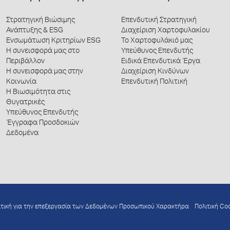
Στρατηγική Βιώσιμης
Επενδυτική Στρατηγική
Ανάπτυξης & ESG
Διαχείριση Χαρτοφυλακίου
Ενσωμάτωση Κριτηρίων ESG
Το Χαρτοφυλάκιό μας
Η συνεισφορά μας στο
Υπεύθυνος Επενδυτής
Περιβάλλον
Ειδικά Επενδυτικά Έργα
Η συνεισφορά μας στην
Διαχείριση Κινδύνων
Κοινωνία
Επενδυτική Πολιτική
Η Βιωσιμότητα στις
Θυγατρικές
Υπεύθυνος Επενδυτής
Έγγραφα Προσδοκιών
Δεδομένα
ιτική για την επεξεργασία των Δεδομένων Προσωπικού Χαρακτήρα
Πολιτική Co