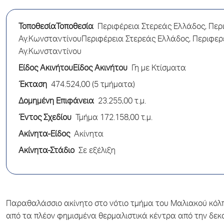
ΤοποθεσίαΤοποθεσία
Περιφέρεια Στερεάς Ελλάδος, Περ
Αγ.ΚωνσταντίνουΠεριφέρεια Στερεάς Ελλάδος, Περιφερ
Αγ.Κωνσταντίνου
Είδος ΑκινήτουΕίδος Ακινήτου
Γη με Κτίσματα
Έκταση
474.524,00 (5 τμήματα)
Δομημένη Επιφάνεια
23.255,00 τ.μ.
Έντος Σχεδίου
Τμήμα 172.158,00 τ.μ.
Ακίνητα-Είδος
Ακίνητα
Ακίνητα-Στάδιο
Σε εξέλιξη
Παραθαλάσσιο ακίνητο στο νότιο τμήμα του Μαλιακού κόλ
από τα πλέον φημισμένα θερμαλιστικά κέντρα από την δεκα