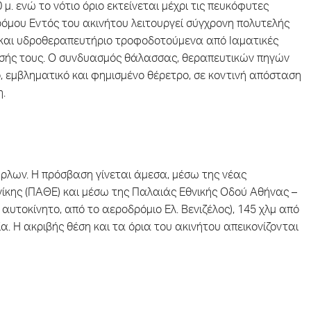
. ενώ το νότιο όριο εκτείνεται μέχρι τις πευκόφυτες
ρόμου Εντός του ακινήτου λειτουργεί σύγχρονη πολυτελής
 και υδροθεραπευτήριο τροφοδοτούμενα από Ιαματικές
ρισής τους. Ο συνδυασμός θάλασσας, θεραπευτικών πηγών
, εμβληματικό και φημισμένο θέρετρο, σε κοντινή απόσταση
η.
ύρλων. Η πρόσβαση γίνεται άμεσα, μέσω της νέας
ίκης (ΠΑΘΕ) και μέσω της Παλαιάς Εθνικής Οδού Αθήνας –
 αυτοκίνητο, από το αεροδρόμιο Ελ. Βενιζέλος), 145 χλμ από
α. Η ακριβής θέση και τα όρια του ακινήτου απεικονίζονται