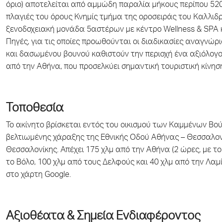
όριο) αποτελείται από αμμώδη παραλία μήκους περίπου 520 μ
πλαγιές του όρους Κνημίς τμήμα της οροσειράς του Καλλιδ
ξενοδοχειακή μονάδα 5αστέρων με κέντρο Wellness & SPA
Πηγές, για τις οποίες προωθούνται οι διαδικασίες αναγνώ
και δασωμένου βουνού καθιστούν την περιοχή ένα αξιόλογο
από την Αθήνα, που προσελκύει σημαντική τουριστική κίνησ
Τοποθεσία
Το ακίνητο βρίσκεται εντός του οικισμού των Καμμένων Βο
βελτιωμένης χάραξης της Εθνικής Οδού Αθήνας – Θεσσαλον
Θεσσαλονίκης. Απέχει 175 χλμ από την Αθήνα (2 ώρες, με το
το Βόλο, 100 χλμ από τους Δελφούς και 40 χλμ από την Λαμί
στο χάρτη Google.
Αξιοθέατα & Σημεία Ενδιαφέροντος