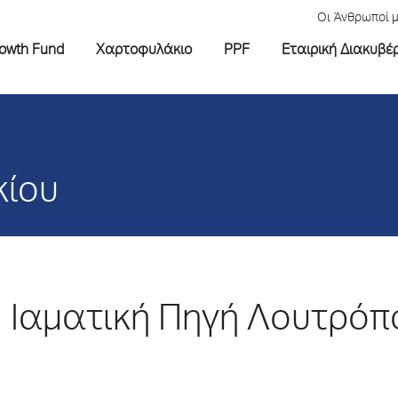
Οι Άνθρωποί 
rowth Fund
Χαρτοφυλάκιο
PPF
Εταιρική Διακυβέ
κίου
Ιαματική Πηγή Λουτρό