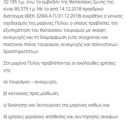
32.195 τ.μ., ενώ το εμβαδόν της θαλάσσιας ζώνης της
είναι 85.379 τ.μ. Με το από 14.12.2018 προεδρικό
διάταγμα (ΦΕΚ 329/Α.Α.Π./31.12.2018) εγκρίθηκε ο γενικός
σχεδιασμός της μαρίνας Πύλου, ο οποίος προβλέπει, την
εξυπηρέτηση του θαλασσίου τουρισμού με σκάφη
αναψυχής και τη διαμόρφωση ενός σύγχρονου και
ποιοτικού πόλου τουρισμού, αναψυχής και πολιτιστικών
δραστηριοτήτων.
Στη μαρίνα Πύλου προβλέπονται οι ακόλουθες χρήσεις
γης:
α) τουρισμού – αναψυχής,
β) κατοικίας προς μίσθωση,
γ) διοίκησης και λειτουργίας της μαρίνας καθώς και
δ) χρήσεις χερσαίας απόθεσης και συντήρησης σκαφών.