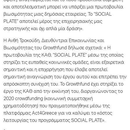
οφέλη, αναγνωρίζεται και το πόσο προσεκτικά δομημένη
και αποτελεσματική μπορεί να υπάρξει μια πρωτοβουλία
βιωσιμότητας μιας δημόσιας εταιρείας. Το “SOCIAL
PLATE” αποτελεί μέρος της επιχειρησιακής μας
στρατηγικής και όχι απλά μία δράση».
Η Ανθή Τροκούδη, Διευθύντρια Επικοινωνίας και
Βιωσιμότητας του Growthfund δήλωσε σχετικά: « Η
πρωτοβουλία της ΚΑΘ, “SOCIAL PLATE” μέσω της οποίας
στηρίζει τις ευπαθείς κοινωνικές ομάδες, είναι εξαιρετικά
σημαντική και η επιχορήγηση που έλαβε αποτελεί
σημαντική αναγνώριση του έργου αυτού και επιτρέπει την
απρόσκοπτη συνέχισή του. Το Growthfund έχει στηρίξει το
έργο της ΚΑΘ από την εκκίνησή του, διοργανώνοντας το
2020 crowdfunding (κοινωνική συμμετοχική
χρηματοδότηση) που πραγματοποιήθηκε μέσω της
πλατφόρμας Act4Greece για να καλύψει το κόστος
λειτουργίας του προγράμματος SOCIAL PLATE».