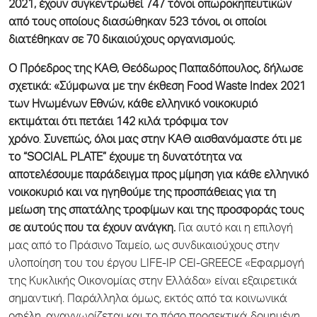
2021, έχουν συγκεντρωθεί 747 τόνοι οπωροκηπευτικών
από τους οποίους διασώθηκαν 523 τόνοι, οι οποίοι
διατέθηκαν σε 70 δικαιούχους οργανισμούς.
Ο Πρόεδρος της ΚΑΘ, Θεόδωρος Παπαδόπουλος, δήλωσε
σχετικά: «Σύμφωνα με την έκθεση
Food
Waste
Index
2021
των Ηνωμένων Εθνών, κάθε ελληνικό νοικοκυριό
εκτιμάται ότι πετάει 142 κιλά τρόφιμα τον
χρόνο
.
Συνεπώς, όλοι μας στην ΚΑΘ αισθανόμαστε ότι με
το “
SOCIAL
PLATE
” έχουμε τη δυνατότητα να
αποτελέσουμε παράδειγμα προς μίμηση για κάθε ελληνικό
νοικοκυριό και να ηγηθούμε της προσπάθειας για τη
μείωση της σπατάλης τροφίμων και της προσφοράς τους
σε αυτούς που τα έχουν ανάγκη.
Για αυτό και η επιλογή
μας από το Πράσινο Ταμείο, ως συνδικαιούχους στην
υλοποίηση του του έργου LIFE-IP CEI-GREECE «Εφαρμογή
της Κυκλικής Οικονομίας στην Ελλάδα» είναι εξαιρετικά
σημαντική. Παράλληλα όμως, εκτός από τα κοινωνικά