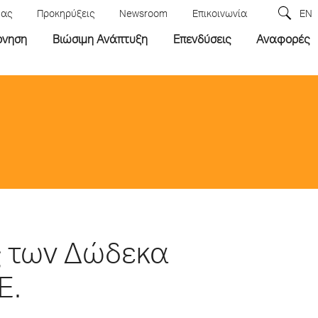
μας
Προκηρύξεις
Newsroom
Επικοινωνία
EN
ρνηση
Βιώσιμη Ανάπτυξη
Επενδύσεις
Αναφορές
ς των Δώδεκα
Ε.