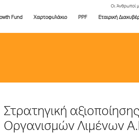
Οι Άνθρωποί 
rowth Fund
Χαρτοφυλάκιο
PPF
Εταιρική Διακυβέ
Στρατηγική αξιοποίηση
Οργανισμών Λιμένων Α.