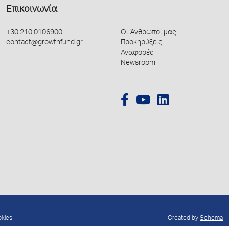
Επικοινωνία
+30 210 0106900
Οι Άνθρωποί μας
contact@growthfund.gr
Προκηρύξεις
Αναφορές
Newsroom
okies
Created by
Schema