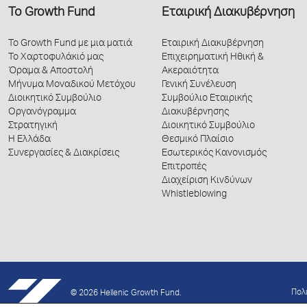
Το Growth Fund
Εταιρική Διακυβέρνηση
Το Growth Fund με μια ματιά
Εταιρική Διακυβέρνηση
Το Χαρτοφυλάκιό μας
Επιχειρηματική Ηθική &
Όραμα & Αποστολή
Ακεραιότητα
Μήνυμα Μοναδικού Μετόχου
Γενική Συνέλευση
Διοικητικό Συμβούλιο
Συμβούλιο Εταιρικής
Οργανόγραμμα
Διακυβέρνησης
Στρατηγική
Διοικητικό Συμβούλιο
Η Ελλάδα
Θεσμικό Πλαίσιο
Συνεργασίες & Διακρίσεις
Εσωτερικός Κανονισμός
Επιτροπές
Διαχείριση Κινδύνων
Whistleblowing
Πολ
© 2026 Hellenic Growth Fund.