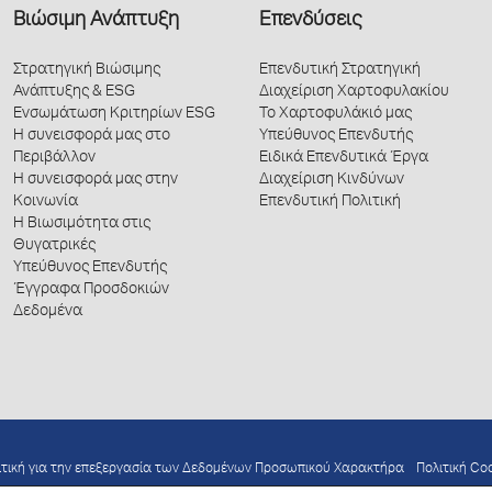
Βιώσιμη Ανάπτυξη
Επενδύσεις
Στρατηγική Βιώσιμης
Επενδυτική Στρατηγική
Ανάπτυξης & ESG
Διαχείριση Χαρτοφυλακίου
Ενσωμάτωση Κριτηρίων ESG
Το Χαρτοφυλάκιό μας
Η συνεισφορά μας στο
Υπεύθυνος Επενδυτής
Περιβάλλον
Ειδικά Επενδυτικά Έργα
Η συνεισφορά μας στην
Διαχείριση Κινδύνων
Κοινωνία
Επενδυτική Πολιτική
Η Βιωσιμότητα στις
Θυγατρικές
Υπεύθυνος Επενδυτής
Έγγραφα Προσδοκιών
Δεδομένα
ιτική για την επεξεργασία των Δεδομένων Προσωπικού Χαρακτήρα
Πολιτική Co