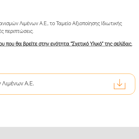
ισμών Λιμένων Α.Ε., το Ταμείο Αξιοποίησης Ιδιωτικής
ές περιπτώσεις.
υ που θα βρείτε στην ενότητα “Σχετικό Υλικό” της σελίδας.
 Λιμένων Α.Ε.