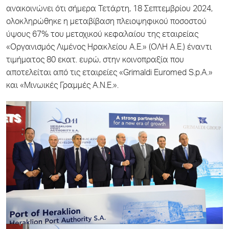
ανακοινώνει ότι σήμερα Τετάρτη, 18 Σεπτεμβρίου 2024,
ολοκληρώθηκε η μεταβίβαση πλειοψηφικού ποσοστού
ύψους 67% του μετοχικού κεφαλαίου της εταιρείας
«Οργανισμός Λιμένος Ηρακλείου Α.Ε.» (ΟΛΗ Α.Ε.) έναντι
τιμήματος 80 εκατ. ευρώ, στην κοινοπραξία που
αποτελείται από τις εταιρείες «
Grimaldi Euromed S
.
p
.
A
.»
και «Μινωικές Γραμμές Α.Ν.Ε.».