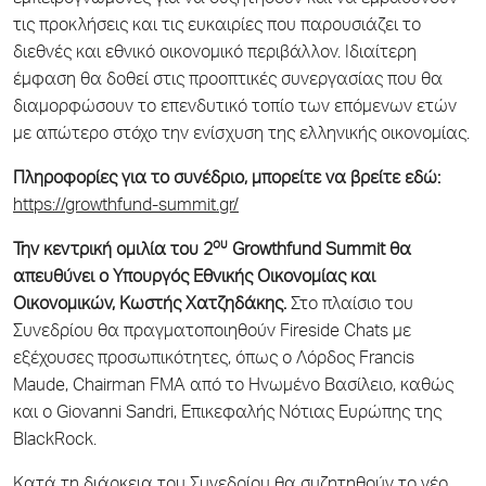
τις προκλήσεις και τις ευκαιρίες που παρουσιάζει το
διεθνές και εθνικό οικονομικό περιβάλλον. Ιδιαίτερη
έμφαση θα δοθεί στις προοπτικές συνεργασίας που θα
διαμορφώσουν το επενδυτικό τοπίο των επόμενων ετών
με απώτερο στόχο την ενίσχυση της ελληνικής οικονομίας.
Πληροφορίες για το συνέδριο, μπορείτε να βρείτε εδώ:
https://growthfund-summit.gr/
ου
Την κεντρική ομιλία του 2
Growthfund
Summit
θα
απευθύνει ο Υπουργός Εθνικής Οικονομίας και
Οικονομικών, Κωστής Χατζηδάκης.
Στο πλαίσιο του
Συνεδρίου θα πραγματοποιηθούν Fireside Chats με
εξέχουσες προσωπικότητες, όπως ο Λόρδος Francis
Maude, Chairman FMA από το Ηνωμένο Βασίλειο, καθώς
και ο Giovanni Sandri, Επικεφαλής Νότιας Ευρώπης της
BlackRock.
Κατά τη διάρκεια του Συνεδρίου θα συζητηθούν το νέο