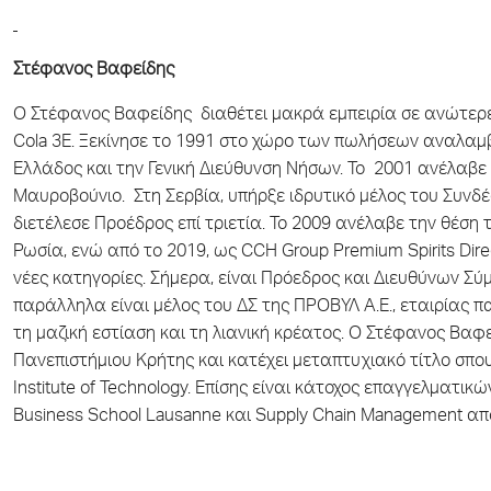
Στέφανος Βαφείδης
Ο Στέφανος Βαφείδης διαθέτει μακρά εμπειρία σε ανώτερες
Cola 3E. Ξεκίνησε το 1991 στο χώρο των πωλήσεων αναλαμ
Ελλάδος και την Γενική Διεύθυνση Νήσων. Το 2001 ανέλαβε 
Μαυροβούνιο. Στη Σερβία, υπήρξε ιδρυτικό μέλος του Συνδέ
διετέλεσε Προέδρος επί τριετία. Το 2009 ανέλαβε την θέση 
Ρωσία, ενώ από το 2019, ως CCH Group Premium Spirits Dire
νέες κατηγορίες. Σήμερα, είναι Πρόεδρος και Διευθύνων Σύ
παράλληλα είναι μέλος του ΔΣ της ΠΡΟΒΥΛ Α.Ε., εταιρίας 
τη μαζική εστίαση και τη λιανική κρέατος. Ο Στέφανος Βαφ
Πανεπιστήμιου Κρήτης και κατέχει μεταπτυχιακό τίτλο σπου
Institute of Technology. Επίσης είναι κάτοχος επαγγελματι
Business School Lausanne και Supply Chain Management από τ