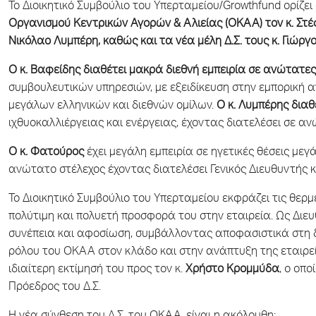
Το Διοικητικό Συμβούλιο του Υπερταμείου/Growthfund ορίζε
Οργανισμού Κεντρικών Αγορών & Αλιείας (ΟΚΑΑ) τον κ. Στέ
Νικόλαο Λυμπέρη, καθώς και τα νέα μέλη Δ.Σ. τους κ. Γιώργ
Ο κ. Βαφείδης διαθέτει μακρά διεθνή εμπειρία σε ανώτατες 
συμβουλευτικών υπηρεσιών, με εξειδίκευση στην εμπορική 
μεγάλων ελληνικών και διεθνών ομίλων.
Ο κ. Λυμπέρης διαθ
ιχθυοκαλλιέργειας και ενέργειας, έχοντας διατελέσει σε αν
Ο κ. Φατούρος
έχει μεγάλη εμπειρία σε ηγετικές θέσεις με
ανώτατο στέλεχος έχοντας διατελέσει Γενικός Διευθυντής κ
Το Διοικητικό Συμβούλιο του Υπερταμείου εκφράζει τις θερμ
πολύτιμη και πολυετή προσφορά του στην εταιρεία. Ως Διευ
συνέπεια και αφοσίωση, συμβάλλοντας αποφασιστικά στη δ
ρόλου του ΟΚΑΑ στον κλάδο και στην ανάπτυξη της εταιρεί
ιδιαίτερη εκτίμησή του προς τον κ.
Χρήστο Κρομμύδα
, ο οπ
Πρόεδρος του Δ.Σ.