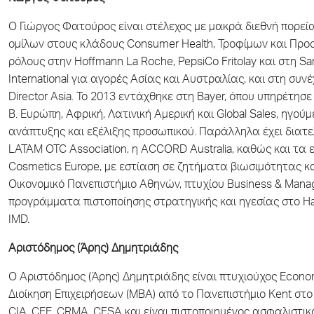
Ο Γιώργος Φατούρος είναι στέλεχος με μακρά διεθνή πορεί
ομίλων στους κλάδους Consumer Health, Τροφίμων και Προσ
ρόλους στην Hoffmann La Roche, PepsiCo Fritolay και στη Sa
International για αγορές Ασίας και Αυστραλίας, και στη συνέ
Director Asia. Το 2013 εντάχθηκε στη Bayer, όπου υπηρέτησε
Β. Ευρώπη, Αφρική, Λατινική Αμερική και Global Sales, ηγ
ανάπτυξης και εξέλιξης προσωπικού. Παράλληλα έχει διατελ
LATAM OTC Association, η ACCORD Australia, καθώς και τα
Cosmetics Europe, με εστίαση σε ζητήματα βιωσιμότητας κ
Οικονομικό Πανεπιστήμιο Αθηνών, πτυχίου Business & Manage
προγράμματα πιστοποίησης στρατηγικής και ηγεσίας στο H
IMD.
Αριστόδημος (Άρης) Δημητριάδης
Ο Αριστόδημος (Άρης) Δημητριάδης είναι πτυχιούχος Econom
Διοίκηση Επιχειρήσεων (MBA) από το Πανεπιστήμιο Kent στο C
CIA, CFE, CRMA, CFSA και είναι πιστοποιημένος ασφαλιστι