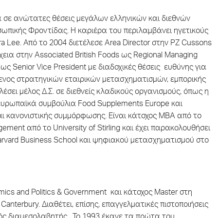
α σε ανώτατες θέσεις μεγάλων ελληνικών και διεθνών
ωπικής Φροντίδας. Η καριέρα του περιλαμβάνει ηγετικούς
ra Lee. Από το 2004 διετέλεσε Area Director στην PZ Cussons
χεια στην Associated British Foods ως Regional Managing
 ως Senior Vice President με διαδοχικές θέσεις ευθύνης για
ούμενος στρατηγικών εταιρικών μετασχηματισμών, εμπορικής
έσει μέλος Δ.Σ. σε διεθνείς κλαδικούς οργανισμούς, όπως η
 ευρωπαϊκά συμβούλια Food Supplements Europe και
αι κανονιστικής συμμόρφωσης. Είναι κάτοχος MBA από το
ment από το University of Stirling και έχει παρακολουθήσει
arvard Business School και ψηφιακού μετασχηματισμού στο
ics and Politics & Government και κάτοχος Master στη
anterbury. Διαθέτει, επίσης, επαγγελματικές πιστοποιήσεις
κός διαμεσολαβητής. Το 1993 έκανε τα πρώτα του