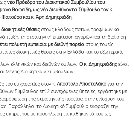
ι ως
νέο Πρόεδρο του Διοικητικού Συμβουλίου του
φανο Βαφείδη, ως νέο Διευθύνοντα Σύμβουλο τον κ.
ο Φατούρο και κ. Άρη Δημητριάδη.
διοικητικές θέσεις
στους κλάδους ποτών, τροφίμων και
ανάπτυξη, τη στρατηγική επέκταση αγορών και τη διοίκηση
έτει πολυετή εμπειρία με διεθνή πορεία
στους τομείς
ώτατες διοικητικές θέσεις στην Ελλάδα και το εξωτερικό.
γάλων ελληνικών και διεθνών ομίλων.
Ο κ. Δημητριάδης
είναι
αι Μέλος Διοικητικών Συμβουλίων.
ές του ευχαριστίες στον κ.
Απόστολο Αποστολάκο
για την
θύνων Σύμβουλος επί 2 συνεχόμενες θητείες, εργάστηκε με
ιαμόρφωση της στρατηγικής πορείας, στην ενίσχυση του
ας. Παράλληλα, το Διοικητικό Συμβούλιο εκφράζει την
οίος υπηρέτησε με προσήλωση τα καθήκοντά του ως