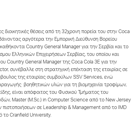
 διοικητικές θέσεις από τη 32χρονη πορεία του στην Coca
βάνοντας αργότερα την Εμπορική Διεύθυνση Βορείου
καθήκοντα Country General Manager για την Σερβία και το
σμου Ελληνικών Επιχειρήσεων Σερβίας, του οποίου και
του Country General Manager της Coca Cola 3E για την
ctor, συνέβαλλε στη στρατηγική επέκταση της εταιρίας σε
μβουλος της εταιρίας συμβούλων SSV Services, ενώ
παραγωγής βοηθητικών υλών για τη βιομηχανία τροφίμων,
είδης, είναι απόφοιτος του Φυσικού Τμήματος του
δών, Master (M.Sc.) in Computer Science από το New Jersey
κών πιστοποιήσεων σε Leadership & Management από το IMD
ο Cranfield University.