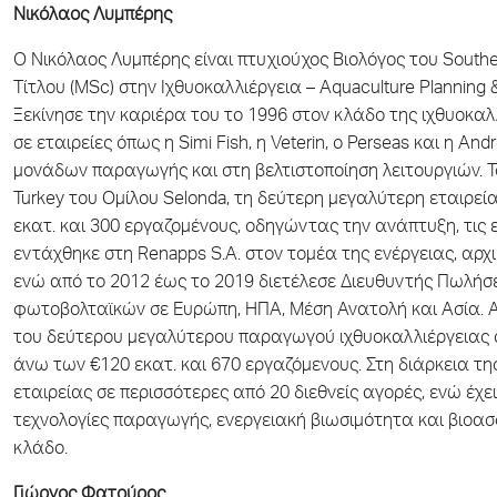
Νικόλαος Λυμπέρης
Ο Νικόλαος Λυμπέρης είναι πτυχιούχος Βιολόγος του South
Τίτλου (MSc) στην Ιχθυοκαλλιέργεια – Aquaculture Planning 
Ξεκίνησε την καριέρα του το 1996 στον κλάδο της ιχθυοκ
σε εταιρείες όπως η Simi Fish, η Veterin, ο Perseas και η A
μονάδων παραγωγής και στη βελτιστοποίηση λειτουργιών. Τ
Turkey του Ομίλου Selonda, τη δεύτερη μεγαλύτερη εταιρεί
εκατ. και 300 εργαζομένους, οδηγώντας την ανάπτυξη, τις 
εντάχθηκε στη Renapps S.A. στον τομέα της ενέργειας, αρχι
ενώ από το 2012 έως το 2019 διετέλεσε Διευθυντής Πωλήσ
φωτοβολταϊκών σε Ευρώπη, ΗΠΑ, Μέση Ανατολή και Ασία. Από
του δεύτερου μεγαλύτερου παραγωγού ιχθυοκαλλιέργειας 
άνω των €120 εκατ. και 670 εργαζόμενους. Στη διάρκεια της
εταιρείας σε περισσότερες από 20 διεθνείς αγορές, ενώ έχε
τεχνολογίες παραγωγής, ενεργειακή βιωσιμότητα και βιοασφ
κλάδο.
Γιώργος Φατούρος