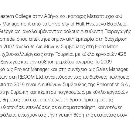
eastern College στην Αθήνα και κάτοχος Μεταπτυχιακού
& Management από το University of Hull, Ηνωμένο Βασίλειο.
αλλιέργειας, αναλαμβάνοντας ρόλους Διευθυντή Παραγωγής
ndromeda, όπου απέκτησε σημαντική εμπειρία στη διαχείριση
ο 2007 ανέλαβε Διευθύνων Σύμβουλος στη Fjord Marin
α ιχθυοκαλλιέργειας στην Τουρκία, με κύκλο εργασιών €25
εξαγωγές και την αύξηση μεριδίου αγοράς. Το 2009
κά ως Project Manager και στη συνέχεια ως Sales Manager,
εων στη RECOM Ltd, αναπτύσσοντας τις διεθνείς πωλήσεις
 το 2019 είναι Διευθύνων Σύμβουλος της Philosofish S.A.,
στην Ευρώπη και πέμπτου παγκοσμίως, με κύκλο εργασιών
 θητείας του έχει επεκτείνει τη δραστηριότητα της
ι υλοποιήσει επενδύσεις σε αυτοματοποίηση, καινοτόμες
άλεια, ενισχύοντας την ηγετική θέση της εταιρείας στον