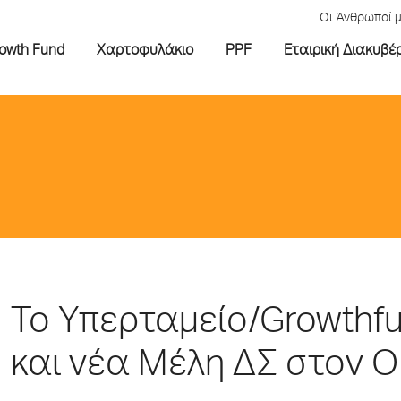
Οι Άνθρωποί 
rowth Fund
Χαρτοφυλάκιο
PPF
Εταιρική Διακυβέ
Το Υπερταμείο/Growthfu
και νέα Μέλη ΔΣ στον 