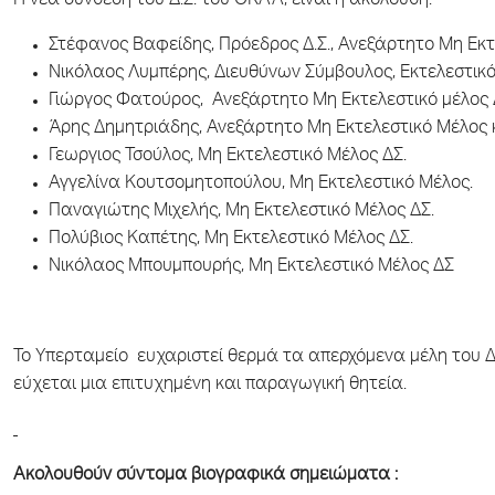
Η νέα σύνθεση του Δ.Σ. του ΟΚΑΑ, είναι η ακόλουθη:
Στέφανος Βαφείδης, Πρόεδρος Δ.Σ., Ανεξάρτητο Μη Εκ
Νικόλαος Λυμπέρης, Διευθύνων Σύμβουλος, Εκτελεστικό
Γιώργος Φατούρος, Ανεξάρτητο Μη Εκτελεστικό μέλος
Άρης Δημητριάδης, Ανεξάρτητο Μη Εκτελεστικό Μέλος κ
Γεωργιος Τσούλος, Μη Εκτελεστικό Μέλος ΔΣ.
Αγγελίνα Κουτσομητοπούλου, Μη Εκτελεστικό Μέλος.
Παναγιώτης Μιχελής, Μη Εκτελεστικό Μέλος ΔΣ.
Πολύβιος Καπέτης, Μη Εκτελεστικό Μέλος ΔΣ.
Νικόλαος Μπουμπουρής, Μη Εκτελεστικό Μέλος ΔΣ
Το Υπερταμείο ευχαριστεί θερμά τα απερχόμενα μέλη του Δι
εύχεται μια επιτυχημένη και παραγωγική θητεία.
Ακολουθούν σύντομα βιογραφικά σημειώματα :