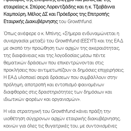
Πρόεδρος της Επιτροπής Ελέγχου και μέλος ΔΣ της
εταιρείας κ. Σπύρος Λορεντζιάδης και η κ. Τζιοβάννα
Καμπούρη, Μέλος ΔΣ και Πρόεδρος της Επιτροπής
Εταιρικής Διακυβέρνησης
του Growthfund.
Όπως ανέφερε ο κ. Μπίνης, «Σήμερα ενδυναμώνεται η
συνεργασία μεταξύ του Growthfund (ΕΕΣΥΠ) και της ΕΑΔ
με σκοπό την προώθηση των αρχών της ακεραιότητας,
της διαφάνειας και της λογοδοσίας μέσω πέντε
θεματικών δράσεων που επικεντρώνονται στις
προκλήσεις που αντιμετωπίζουν οι δημόσιες επιχειρήσεις.
Η ΕΑΔ υλοποιεί σειρά δράσεων που συμβάλλουν στην
πρόληψη, αποτροπή και εντοπισμό φαινομένων
διαφθοράς στις δραστηριότητες των δημόσιων και
ιδιωτικών φορέων και οργανισμών».
Η νέα στρατηγική του Growthfund κάνει πράξη την
υιοθέτηση σύγχρονων αρχών εταιρικής διακυβέρνησης,
κοινών για όλες τις θυγατρικές του, με συντονισμένες