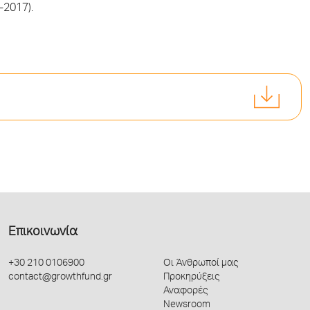
2017).
Επικοινωνία
+30 210 0106900
Οι Άνθρωποί μας
contact@growthfund.gr
Προκηρύξεις
Αναφορές
Newsroom