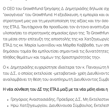
Ο CEO του Growthfund Γρηγόρης Δ. Δημητριάδης δήλωσε σχ
“οικογένεια” του Growthfund. Η εξειδίκευση, η εμπειρία και
στρατηγική μας για τη μεγιστοποίηση της αξίας και την όσ
της ΕΤΑΔ. Ταυτόχρονα θα προσδώσει τον έντονο αναπτυξιακ
υλοποιήσει το στρατηγικής σημασίας έργο της. Το Growthfun
τα μέσα στην επίτευξη της αποστολής της κα Χατζηγεωργίο
ΕΤΑΔ τις κκ. Μαρία Ιωαννίδου και Μάρθα Καββαθά, των οποίω
δημόσιου τομέα θα εμπλουτίσει σημαντικά τις δυνατότητες
πλήθος θεμάτων και τομέων της δραστηριότητάς της».
Ο κ. Δημητριάδης ευχαρίστησε ιδιαίτερα τον κ. Παναγιώτη
του Δ.Σ., ο οποίος εκτελούσε -μεταβατικά- χρέη Διευθύνον
αναλαμβάνει τη θέση του αναπληρωτή Διευθύνοντος Συμβο
Η νέα σύνθεση του ΔΣ της ΕΤΑΔ μαζί με τα νέα μέλη είναι η
Γρηγόριος Αναστασιάδης, Πρόεδρος Δ.Σ., Μη Εκτελεστικ
Ηρώ Χατζηγεωργίου, Διευθύνουσα Σύμβουλος, Εκτελεσ