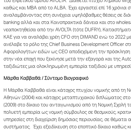
του Ελβετικού ομίλου AVOLTA. Διαθέτει πτυχίο Χημικού Μη
καθώς και MBA από το ALBA. Έχει εργαστεί επί 16 χρόνια σ
αναλαμβάνοντας στη συνέχεια υψηλόβαθμες θέσεις σε διάφ
banking αλλά και στα Κοινοπρακτικά δάνεια και στο wholes
νεαποκτηθείσα από την AVOLTA (τότε DUFRY), Καταστήματ
ΚΑΕ για να αναλάβει χρέη CFO στη DIMAND ενώ το 2022 μετ
ανέλαβε το ρόλο της Chief Business Development Officer 
Αφορολογήτων ειδών ως CEO αποδεχόμενη την πρόσκληση της
στην νέα εποχή που ξεκίνησε μετά την εξαγορά και της Auto
ταξιδιώτες μια ολοκληρωμένη εμπειρία ταξιδιού με υπηρεσίες 
Μάρθα Καββαθά / Σύντομο Βιογραφικό
Η Μάρθα Καββαθά είναι κάτοχος πτυχίου νομικής από τη Νο
Αθηνών (2004) και κάτοχος μεταπτυχιακού διπλώματος στο 
(2009) στο δίκαιο του ανταγωνισμού από τη Νομική Σχολή το
πολυετή εμπειρία ως νομική σύμβουλος σε θεσμικούς, κρατ
υπηρεσίες στη διαχείριση δημόσιας περιουσίας, σε θέματα
συστήματος. Έχει εξειδίκευση στο εποπτικό δίκαιο καθώς κα