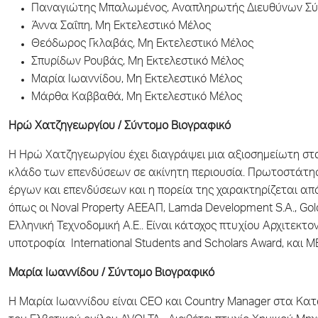
Παναγιώτης Μπαλωμένος, Αναπληρωτής Διευθύνων Σύμ
Άννα Σαΐπη, Μη Εκτελεστικό Μέλος
Θεόδωρος Γκλαβάς, Μη Εκτελεστικό Μέλος
Σπυρίδων Ρουβάς, Μη Εκτελεστικό Μέλος
Μαρία Ιωαννίδου, Μη Εκτελεστικό Μέλος
Μάρθα Καββαθά, Μη Εκτελεστικό Μέλος
Ηρώ Χατζηγεωργίου / Σύντομο Βιογραφικό
Η Ηρώ Χατζηγεωργίου έχει διαγράψει μια αξιοσημείωτη στ
κλάδο των επενδύσεων σε ακίνητη περιουσία. Πρωτοστάτη
έργων και επενδύσεων και η πορεία της χαρακτηρίζεται α
όπως οι Noval Property ΑΕΕΑΠ, Lamda Development S.A., Gol
Ελληνική Τεχνοδομική Α.Ε.. Είναι κάτοχος πτυχίου Αρχιτεκτον
υποτροφία International Students and Scholars Award, και 
Μαρία Ιωαννίδου / Σύντομο Βιογραφικό
Η Μαρία Ιωαννίδου είναι CEO και Country Manager στα Κ