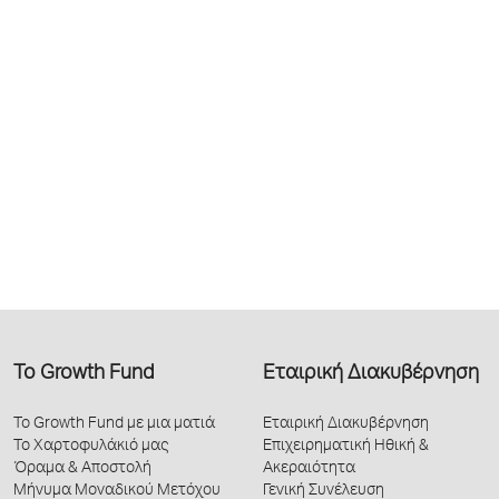
Το Growth Fund
Εταιρική Διακυβέρνηση
Το Growth Fund με μια ματιά
Εταιρική Διακυβέρνηση
Το Χαρτοφυλάκιό μας
Επιχειρηματική Ηθική &
Όραμα & Αποστολή
Ακεραιότητα
Μήνυμα Μοναδικού Μετόχου
Γενική Συνέλευση