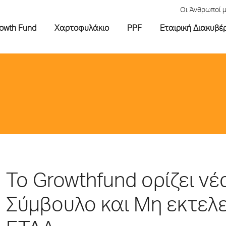
Οι Άνθρωποί 
rowth Fund
Χαρτοφυλάκιο
PPF
Εταιρική Διακυβέ
Το Growthfund ορίζει ν
Σύμβουλο και Μη εκτελε