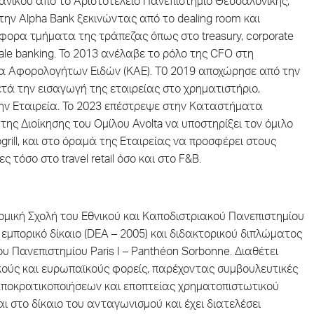
χανικού από το Αριστοτέλειο Πανεπιστήμιο Θεσσαλονίκης,
την Alpha Bank ξεκινώντας από το dealing room και
ορα τμήματα της τράπεζας όπως στο treasury, corporate
ale banking. Το 2013 ανέλαβε το ρόλο της CFO στη
α Αφορολογήτων Ειδών (ΚΑΕ). Τ0 2019 αποχώρησε από την
ά την εισαγωγή της εταιρείας στο χρηματιστήριο,
στην Εταιρεία. Το 2023 επέστρεψε στην Καταστήματα
 Διοίκησης του Ομίλου Avolta να υποστηρίξει τον όμιλο
grill, και στο όραμά της Εταιρείας να προσφέρει στους
τόσο στο travel retail όσο και στο F&B.
μική Σχολή του Εθνικού και Καποδιστριακού Πανεπιστημίου
εμπορικό δίκαιο (DEA – 2005) και διδακτορικού διπλώματος
υ Πανεπιστημίου Paris I – Panthéon Sorbonne. Διαθέτει
ικούς και ευρωπαϊκούς φορείς, παρέχοντας συμβουλευτικές
 αποκρατικοποιήσεων και εποπτείας χρηματοπιστωτικού
ι στο δίκαιο του ανταγωνισμού και έχει διατελέσει