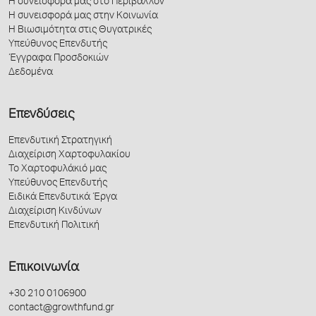
Η συνεισφορά μας στο Περιβάλλον
Η συνεισφορά μας στην Κοινωνία
Η Βιωσιμότητα στις Θυγατρικές
Υπεύθυνος Επενδυτής
Έγγραφα Προσδοκιών
Δεδομένα
Επενδύσεις
Επενδυτική Στρατηγική
Διαχείριση Χαρτοφυλακίου
Το Χαρτοφυλάκιό μας
Υπεύθυνος Επενδυτής
Ειδικά Επενδυτικά Έργα
Διαχείριση Κινδύνων
Επενδυτική Πολιτική
Επικοινωνία
+30 210 0106900
contact@growthfund.gr