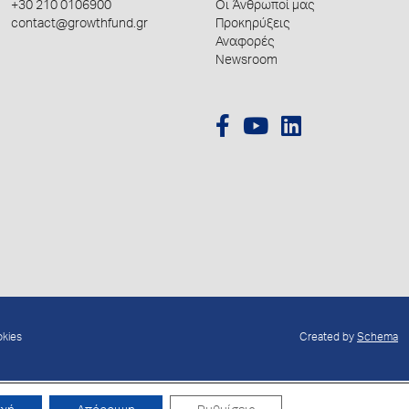
+30 210 0106900
Οι Άνθρωποί μας
contact@growthfund.gr
Προκηρύξεις
Αναφορές
Newsroom
okies
Created by
Schema