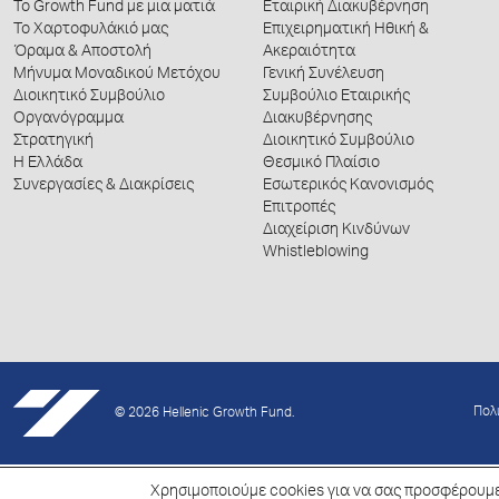
Το Growth Fund με μια ματιά
Εταιρική Διακυβέρνηση
Το Χαρτοφυλάκιό μας
Επιχειρηματική Ηθική &
Όραμα & Αποστολή
Ακεραιότητα
Μήνυμα Μοναδικού Μετόχου
Γενική Συνέλευση
Διοικητικό Συμβούλιο
Συμβούλιο Εταιρικής
Οργανόγραμμα
Διακυβέρνησης
Στρατηγική
Διοικητικό Συμβούλιο
Η Ελλάδα
Θεσμικό Πλαίσιο
Συνεργασίες & Διακρίσεις
Εσωτερικός Κανονισμός
Επιτροπές
Διαχείριση Κινδύνων
Whistleblowing
Πολ
© 2026 Hellenic Growth Fund.
Χρησιμοποιούμε cookies για να σας προσφέρουμε