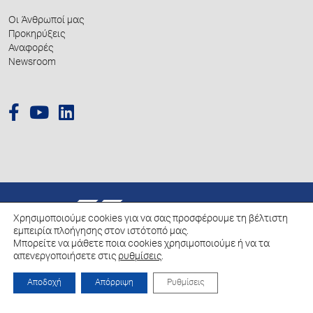
Οι Άνθρωποί μας
Προκηρύξεις
Αναφορές
Newsroom
© 2026 Hellenic Growth Fund.
Χρησιμοποιούμε cookies για να σας προσφέρουμε τη βέλτιστη
εμπειρία πλοήγησης στον ιστότοπό μας.
Μπορείτε να μάθετε ποια cookies χρησιμοποιούμε ή να τα
Πολιτική για την επεξεργασία των Δεδομένων Προσωπικού Χαρακτήρα
απενεργοποιήσετε στις
ρυθμίσεις
.
Πολιτική Cookies
Αποδοχή
Απόρριψη
Ρυθμίσεις
Created by
Schema